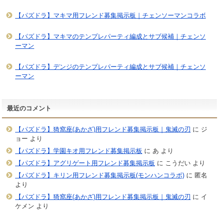
【パズドラ】マキマ用フレンド募集掲示板｜チェンソーマンコラボ
【パズドラ】マキマのテンプレパーティ編成とサブ候補｜チェンソ
ーマン
【パズドラ】デンジのテンプレパーティ編成とサブ候補｜チェンソ
ーマン
最近のコメント
【パズドラ】猗窩座(あかざ)用フレンド募集掲示板｜鬼滅の刃
に
ジ
ョー
より
【パズドラ】学園キオ用フレンド募集掲示板
に
あ
より
【パズドラ】アグリゲート用フレンド募集掲示板
に
こうだい
より
【パズドラ】キリン用フレンド募集掲示板(モンハンコラボ)
に
匿名
より
【パズドラ】猗窩座(あかざ)用フレンド募集掲示板｜鬼滅の刃
に
イ
ケメン
より