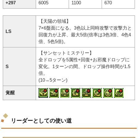
+297
6005
1100
670
【天陽の領域】
7×6盤面になる。3色以上同時攻撃で攻撃力と
LS
回復力が上昇、最大5倍(倍率は3色3倍、4色4
倍、5色5倍)。
【サンセットミステリー】
全ドロップを5属性+回復+お邪魔ドロップに
S
変化。1ターンの間、ドロップ操作時間が1.5
倍。
(10→5ターン)
覚醒
リーダーとしての使い道