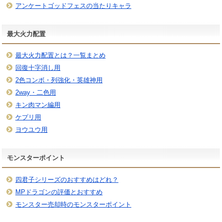
アンケートゴッドフェスの当たりキャラ
最大火力配置
最大火力配置とは？一覧まとめ
回復十字消し用
2色コンボ・列強化・英雄神用
2way・二色用
キン肉マン編用
ケプリ用
ヨウユウ用
モンスターポイント
四君子シリーズのおすすめはどれ？
MPドラゴンの評価とおすすめ
モンスター売却時のモンスターポイント