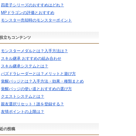
四君子シリーズのおすすめはどれ？
MPドラゴンの評価とおすすめ
モンスター売却時のモンスターポイント
役立ちコンテンツ
モンスターメダルとは？入手方法は？
スキル継承 おすすめの組み合わせ
スキル継承システムとは？
パズドラレーダーとは？メリットと遊び方
覚醒バッジとは？入手方法・効果・種類まとめ
覚醒バッジの使い道とおすすめの選び方
クエストシステムとは？
親友選択リセット！誰を登録する？
友情ポイントの上限は？
近の投稿