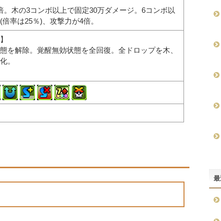
倍。木の3コンボ以上で固定30万ダメージ。6コンボ以
倍率は25％)、攻撃力が4倍。
】
態を解除。覚醒無効状態を全回復。全ドロップを木、
化。
最