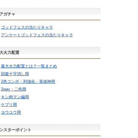
アガチャ
ゴッドフェスの当たりキャラ
アンケートゴッドフェスの当たりキャラ
大火力配置
最大火力配置とは？一覧まとめ
回復十字消し用
2色コンボ・列強化・英雄神用
2way・二色用
キン肉マン編用
ケプリ用
ヨウユウ用
ンスターポイント