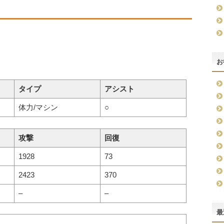
お
タイプ
アシスト
体力/マシン
○
攻撃
回復
1928
73
2423
370
–
–
最