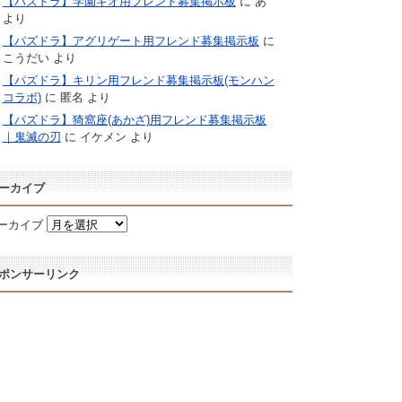
【パズドラ】学園キオ用フレンド募集掲示板
に
あ
より
【パズドラ】アグリゲート用フレンド募集掲示板
に
こうだい
より
【パズドラ】キリン用フレンド募集掲示板(モンハン
コラボ)
に
匿名
より
【パズドラ】猗窩座(あかざ)用フレンド募集掲示板
｜鬼滅の刃
に
イケメン
より
ーカイブ
ーカイブ
ポンサーリンク