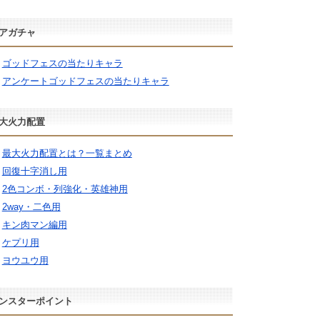
アガチャ
ゴッドフェスの当たりキャラ
アンケートゴッドフェスの当たりキャラ
大火力配置
最大火力配置とは？一覧まとめ
回復十字消し用
2色コンボ・列強化・英雄神用
2way・二色用
キン肉マン編用
ケプリ用
ヨウユウ用
ンスターポイント