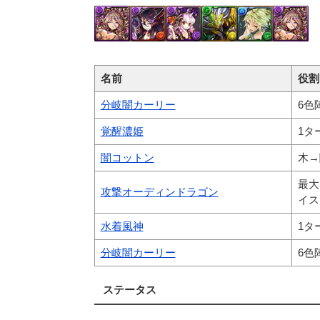
名前
役割
分岐闇カーリー
6色
覚醒濃姫
1タ
闇コットン
木→
最大
攻撃オーディンドラゴン
イス
水着風神
1タ
分岐闇カーリー
6色
ステータス