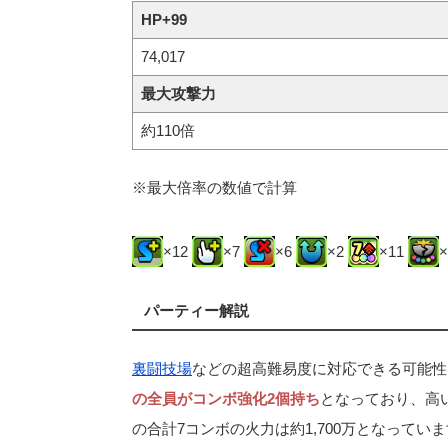
HP+99
74,017
最大攻撃力
約110倍
※最大倍率の数値で計算
×12
×7
×6
×2
×11
パーティー解説
裏闘技場
などの超高難易度に対応できる可能性
の全員がコンボ強化2個持ち
となっており、高
の合計7コンボの火力は約1,700万となってい