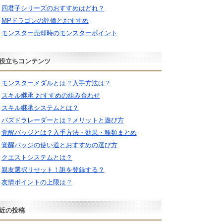
四君子シリーズのおすすめはどれ？
MPドラゴンの評価とおすすめ
モンスター売却時のモンスターポイント
役立ちコンテンツ
モンスターメダルとは？入手方法は？
スキル継承 おすすめの組み合わせ
スキル継承システムとは？
パズドラレーダーとは？メリットと遊び方
覚醒バッジとは？入手方法・効果・種類まとめ
覚醒バッジの使い道とおすすめの選び方
クエストシステムとは？
親友選択リセット！誰を登録する？
友情ポイントの上限は？
近の投稿