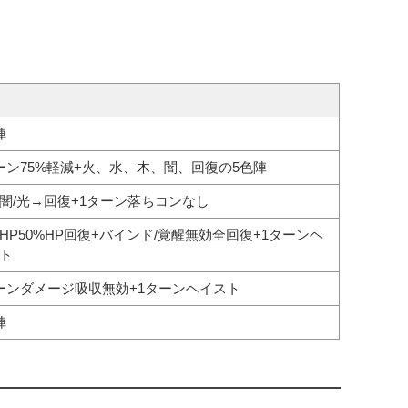
陣
ーン75%軽減+火、水、木、闇、回復の5色陣
闇/光→回復+1ターン落ちコンなし
HP50%HP回復+バインド/覚醒無効全回復+1ターンヘ
ト
ーンダメージ吸収無効+1ターンヘイスト
陣