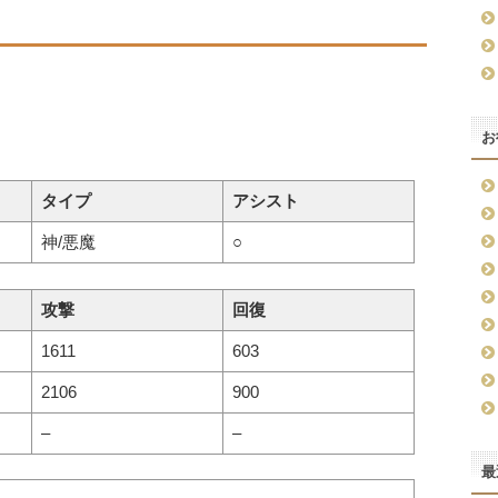
お
タイプ
アシスト
神/悪魔
○
攻撃
回復
1611
603
2106
900
–
–
最