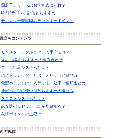
四君子シリーズのおすすめはどれ？
MPドラゴンの評価とおすすめ
モンスター売却時のモンスターポイント
役立ちコンテンツ
モンスターメダルとは？入手方法は？
スキル継承 おすすめの組み合わせ
スキル継承システムとは？
パズドラレーダーとは？メリットと遊び方
覚醒バッジとは？入手方法・効果・種類まとめ
覚醒バッジの使い道とおすすめの選び方
クエストシステムとは？
親友選択リセット！誰を登録する？
友情ポイントの上限は？
近の投稿