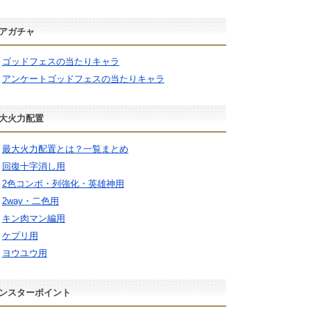
アガチャ
ゴッドフェスの当たりキャラ
アンケートゴッドフェスの当たりキャラ
大火力配置
最大火力配置とは？一覧まとめ
回復十字消し用
2色コンボ・列強化・英雄神用
2way・二色用
キン肉マン編用
ケプリ用
ヨウユウ用
ンスターポイント