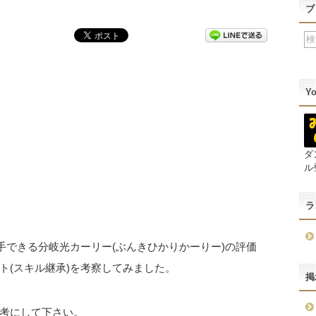
ブ
Y
ダ
ル
ラ
手できる分岐光カーリー(ぶんきひかりかーりー)の評価
ト(スキル継承)を考察してみました。
掲
考にして下さい。