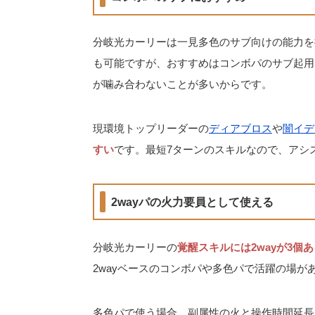
分岐光カーリーは一見多色のサブ向けの能力を
も可能ですが、おすすめはコンボパのサブ起用
が噛み合わないことが多いからです。
現環境トップリーダーの
ディアブロス
や
闇イデ
すい
です。最短7ターンのスキルなので、アシ
2wayパの火力要員として使える
分岐光カーリーの
覚醒スキルには2wayが3個あ
2wayベースのコンボパや多色パで活躍の場が
多色パで使う場合、副属性の火と操作時間延長