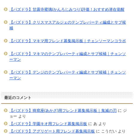
【パズドラ】甘露寺蜜璃(かんろじみつり)評価！おすすめ潜在覚醒
【パズドラ】クリスマスアルジェのテンプレパーティ編成とサブ候
補
【パズドラ】マキマ用フレンド募集掲示板｜チェンソーマンコラボ
【パズドラ】マキマのテンプレパーティ編成とサブ候補｜チェンソ
ーマン
【パズドラ】デンジのテンプレパーティ編成とサブ候補｜チェンソ
ーマン
最近のコメント
【パズドラ】猗窩座(あかざ)用フレンド募集掲示板｜鬼滅の刃
に
ジ
ョー
より
【パズドラ】学園キオ用フレンド募集掲示板
に
あ
より
【パズドラ】アグリゲート用フレンド募集掲示板
に
こうだい
より