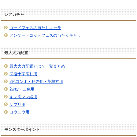
レアガチャ
ゴッドフェスの当たりキャラ
アンケートゴッドフェスの当たりキャラ
最大火力配置
最大火力配置とは？一覧まとめ
回復十字消し用
2色コンボ・列強化・英雄神用
2way・二色用
キン肉マン編用
ケプリ用
ヨウユウ用
モンスターポイント