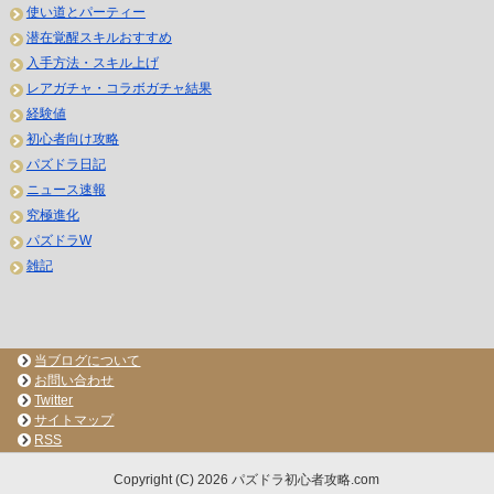
使い道とパーティー
潜在覚醒スキルおすすめ
入手方法・スキル上げ
レアガチャ・コラボガチャ結果
経験値
初心者向け攻略
パズドラ日記
ニュース速報
究極進化
パズドラW
雑記
当ブログについて
お問い合わせ
Twitter
サイトマップ
RSS
Copyright (C) 2026 パズドラ初心者攻略.com