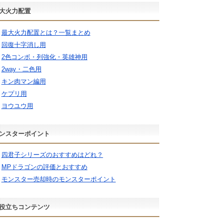
大火力配置
最大火力配置とは？一覧まとめ
回復十字消し用
2色コンボ・列強化・英雄神用
2way・二色用
キン肉マン編用
ケプリ用
ヨウユウ用
ンスターポイント
四君子シリーズのおすすめはどれ？
MPドラゴンの評価とおすすめ
モンスター売却時のモンスターポイント
役立ちコンテンツ