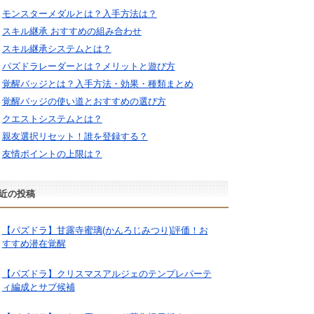
モンスターメダルとは？入手方法は？
スキル継承 おすすめの組み合わせ
スキル継承システムとは？
パズドラレーダーとは？メリットと遊び方
覚醒バッジとは？入手方法・効果・種類まとめ
覚醒バッジの使い道とおすすめの選び方
クエストシステムとは？
親友選択リセット！誰を登録する？
友情ポイントの上限は？
近の投稿
【パズドラ】甘露寺蜜璃(かんろじみつり)評価！お
すすめ潜在覚醒
【パズドラ】クリスマスアルジェのテンプレパーテ
ィ編成とサブ候補