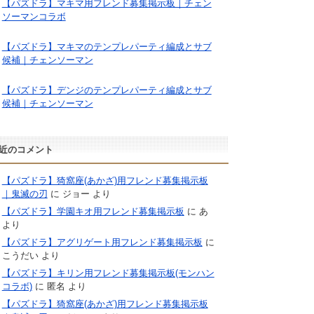
【パズドラ】マキマ用フレンド募集掲示板｜チェン
ソーマンコラボ
【パズドラ】マキマのテンプレパーティ編成とサブ
候補｜チェンソーマン
【パズドラ】デンジのテンプレパーティ編成とサブ
候補｜チェンソーマン
近のコメント
【パズドラ】猗窩座(あかざ)用フレンド募集掲示板
｜鬼滅の刃
に
ジョー
より
【パズドラ】学園キオ用フレンド募集掲示板
に
あ
より
【パズドラ】アグリゲート用フレンド募集掲示板
に
こうだい
より
【パズドラ】キリン用フレンド募集掲示板(モンハン
コラボ)
に
匿名
より
【パズドラ】猗窩座(あかざ)用フレンド募集掲示板