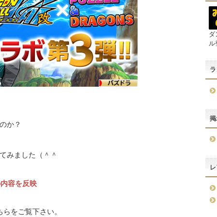
ダ
ル
ラ
掲
のか？
てみました（＾＾
レ
の内容を反映
ちらをご覧下さい。