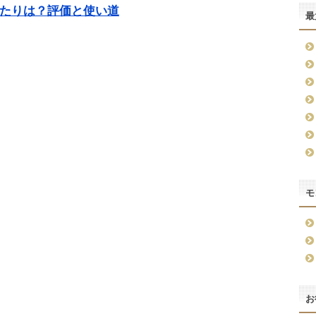
当たりは？評価と使い道
最
モ
お