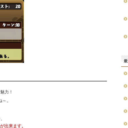
最
の魅力！
ね～。
ジ、
事が出来ます。