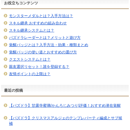
お役立ちコンテンツ
モンスターメダルとは？入手方法は？
スキル継承 おすすめの組み合わせ
スキル継承システムとは？
パズドラレーダーとは？メリットと遊び方
覚醒バッジとは？入手方法・効果・種類まとめ
覚醒バッジの使い道とおすすめの選び方
クエストシステムとは？
親友選択リセット！誰を登録する？
友情ポイントの上限は？
最近の投稿
【パズドラ】甘露寺蜜璃(かんろじみつり)評価！おすすめ潜在覚醒
【パズドラ】クリスマスアルジェのテンプレパーティ編成とサブ候
補