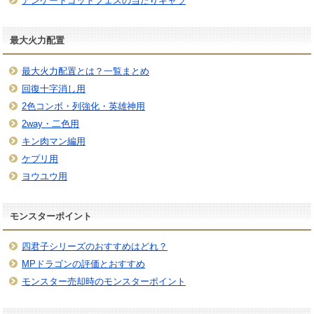
アンケートゴッドフェスの当たりキャラ
最大火力配置
最大火力配置とは？一覧まとめ
回復十字消し用
2色コンボ・列強化・英雄神用
2way・二色用
キン肉マン編用
ケプリ用
ヨウユウ用
モンスターポイント
四君子シリーズのおすすめはどれ？
MPドラゴンの評価とおすすめ
モンスター売却時のモンスターポイント