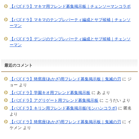
【パズドラ】マキマ用フレンド募集掲示板｜チェンソーマンコラボ
【パズドラ】マキマのテンプレパーティ編成とサブ候補｜チェンソ
ーマン
【パズドラ】デンジのテンプレパーティ編成とサブ候補｜チェンソ
ーマン
最近のコメント
【パズドラ】猗窩座(あかざ)用フレンド募集掲示板｜鬼滅の刃
に
ジ
ョー
より
【パズドラ】学園キオ用フレンド募集掲示板
に
あ
より
【パズドラ】アグリゲート用フレンド募集掲示板
に
こうだい
より
【パズドラ】キリン用フレンド募集掲示板(モンハンコラボ)
に
匿名
より
【パズドラ】猗窩座(あかざ)用フレンド募集掲示板｜鬼滅の刃
に
イ
ケメン
より