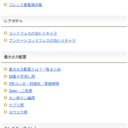
フレンド募集掲示板
レアガチャ
ゴッドフェスの当たりキャラ
アンケートゴッドフェスの当たりキャラ
最大火力配置
最大火力配置とは？一覧まとめ
回復十字消し用
2色コンボ・列強化・英雄神用
2way・二色用
キン肉マン編用
ケプリ用
ヨウユウ用