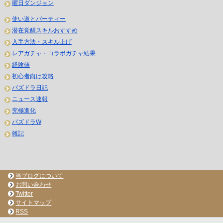
曜日ダンジョン
使い道とパーティー
潜在覚醒スキルおすすめ
入手方法・スキル上げ
レアガチャ・コラボガチャ結果
経験値
初心者向け攻略
パズドラ日記
ニュース速報
究極進化
パズドラW
雑記
当ブログについて
お問い合わせ
Twitter
サイトマップ
RSS