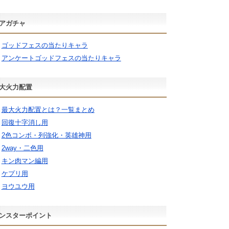
アガチャ
ゴッドフェスの当たりキャラ
アンケートゴッドフェスの当たりキャラ
大火力配置
最大火力配置とは？一覧まとめ
回復十字消し用
2色コンボ・列強化・英雄神用
2way・二色用
キン肉マン編用
ケプリ用
ヨウユウ用
ンスターポイント