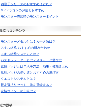
四君子シリーズのおすすめはどれ？
MPドラゴンの評価とおすすめ
モンスター売却時のモンスターポイント
役立ちコンテンツ
モンスターメダルとは？入手方法は？
スキル継承 おすすめの組み合わせ
スキル継承システムとは？
パズドラレーダーとは？メリットと遊び方
覚醒バッジとは？入手方法・効果・種類まとめ
覚醒バッジの使い道とおすすめの選び方
クエストシステムとは？
親友選択リセット！誰を登録する？
友情ポイントの上限は？
近の投稿