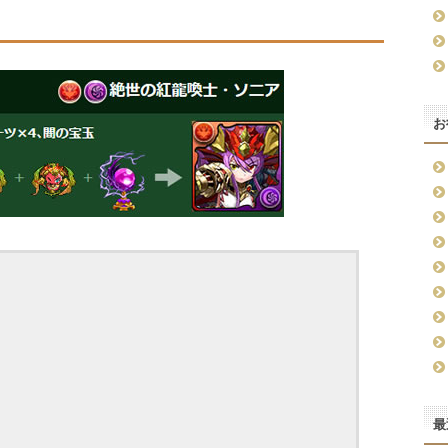
お
。
最