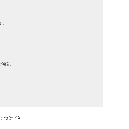
す。
が4倍。
(;^_^A