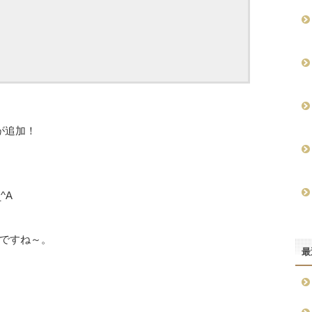
が追加！
^A
ですね～。
最