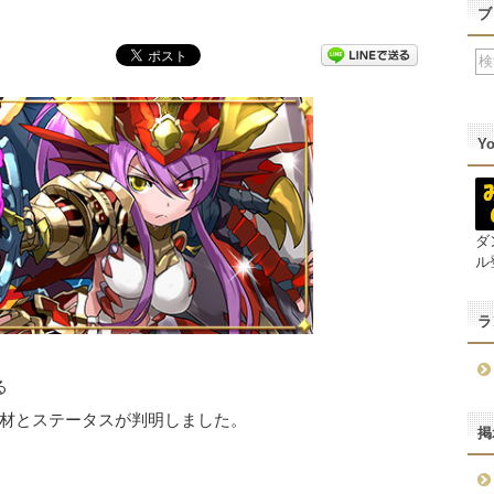
ブ
Y
ダ
ル
ラ
る
材とステータスが判明しました。
掲