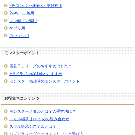
2色コンボ・列強化・英雄神用
2way・二色用
キン肉マン編用
ケプリ用
ヨウユウ用
モンスターポイント
四君子シリーズのおすすめはどれ？
MPドラゴンの評価とおすすめ
モンスター売却時のモンスターポイント
お役立ちコンテンツ
モンスターメダルとは？入手方法は？
スキル継承 おすすめの組み合わせ
スキル継承システムとは？
パズドラレーダーとは？メリットと遊び方