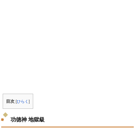
目次
[
ひらく
]
功徳神 地獄級