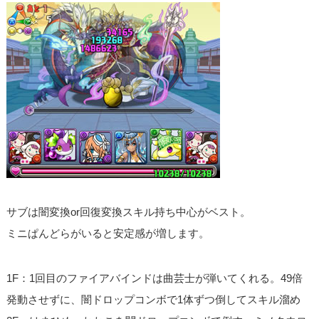
サブは闇変換or回復変換スキル持ち中心がベスト。
ミニぱんどらがいると安定感が増します。
1F：1回目のファイアバインドは曲芸士が弾いてくれる。49倍
発動させずに、闇ドロップコンボで1体ずつ倒してスキル溜め