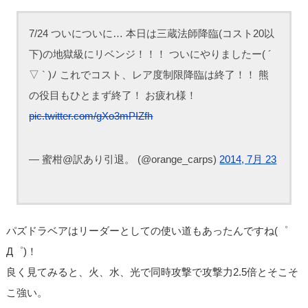
7/24 ついについに… 本日は三蔵法師降臨(コスト20以
下)の地獄級にリベンジ！！！ ついにやりましたー( ´
▽ ` )ﾉ これでコスト、レア度制限降臨は終了！！ 熊
の役目もひとまず終了！ お疲れ様！
pic.twitter.com/gXo3mPIZfh
— 蜜柑@訳あり引退。 (@orange_carps)
2014, 7月 23
パズドラベアはリーダーとしての使い道もあったんですね(゜
Д゜)！
良く見てみると、火、水、光で同時攻撃で攻撃力2.5倍とそこそ
こ強い。