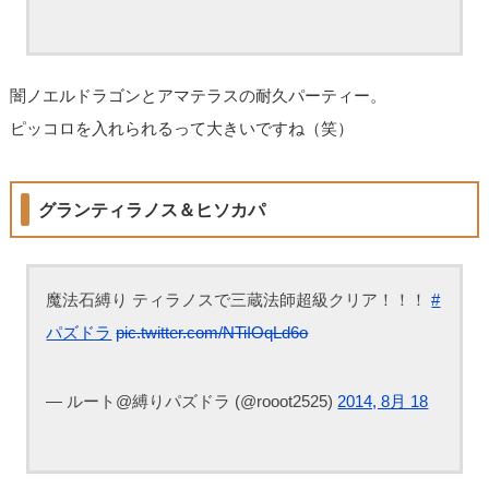
闇ノエルドラゴンとアマテラスの耐久パーティー。
ピッコロを入れられるって大きいですね（笑）
グランティラノス＆ヒソカパ
魔法石縛り ティラノスで三蔵法師超級クリア！！！
#
パズドラ
pic.twitter.com/NTiIOqLd6o
— ルート@縛りパズドラ (@rooot2525)
2014, 8月 18