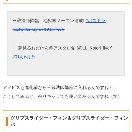
三蔵法師降臨、地獄級ノーコン達成!
#パズドラ
pic.twitter.com/7ILiUaTKvE
— 夢見るおだけん@アスタロ党 (@LL_Kotori_liver)
2014, 6月 9
アヌビスも進化前なら三蔵法師降臨に入れるんですね～。
こうしてみると、被りキャラでも使い道あるんですね（笑）
グリプスライダー・フィン＆グリプスライダー・フィン
パ