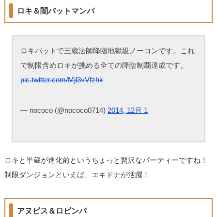
ロキ＆闇バットマンパ
ロキバットで三蔵法師降臨地獄級ノーコンです。これ
で制限含めロキが挑める全ての降臨制覇達成です。
pic.twitter.com/Mjl3vVfzhk
— nococo (@nococo0714)
2014, 12月 1
ロキと半蔵が進化前というちょっと贅沢なパーティーですね！
制限ダンジョンといえば、エキドナが活躍！
アヌビス＆ロビンパ