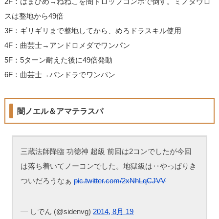
2F：はまひめ→ねねこを闇ドロップコンボで倒す。ミノタウロ
スは整地から49倍
3F：ギリギリまで整地してから、めろドラスキル使用
4F：曲芸士→アンドロメダでワンパン
5F：5ターン耐えた後に49倍発動
6F：曲芸士→パンドラでワンパン
闇ノエル＆アマテラスパ
三蔵法師降臨 功徳神 超級 前回は2コンでしたが今回
は落ち着いてノーコンでした。地獄級は‥やっぱりき
ついだろうなぁ
pic.twitter.com/2xNhLqCJVV
— しでん (@sidenvg)
2014, 8月 19