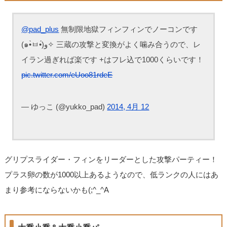
@pad_plus
無制限地獄フィンフィンでノーコンです
(๑•̀ㅂ•́)و✧ 三蔵の攻撃と変換がよく噛み合うので、レ
イラン過ぎれば楽です +はフレ込で1000くらいです！
pic.twitter.com/eUoo81rdeE
— ゆっこ (@yukko_pad)
2014, 4月 12
グリプスライダー・フィンをリーダーとした攻撃パーティー！
プラス卵の数が1000以上あるようなので、低ランクの人にはあ
まり参考にならないかも(;^_^A