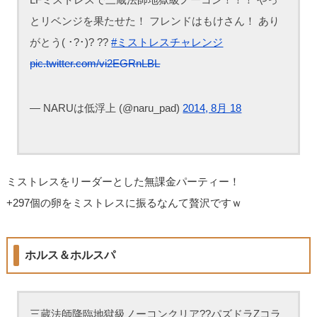
とリベンジを果たせた！ フレンドはもけさん！ あり
がとう( ･?･)? ??
#ミストレスチャレンジ
pic.twitter.com/vi2EGRnLBL
— NARUは低浮上 (@naru_pad)
2014, 8月 18
ミストレスをリーダーとした無課金パーティー！
+297個の卵をミストレスに振るなんて贅沢ですｗ
ホルス＆ホルスパ
三蔵法師降臨地獄級ノーコンクリア??パズドラZコラ