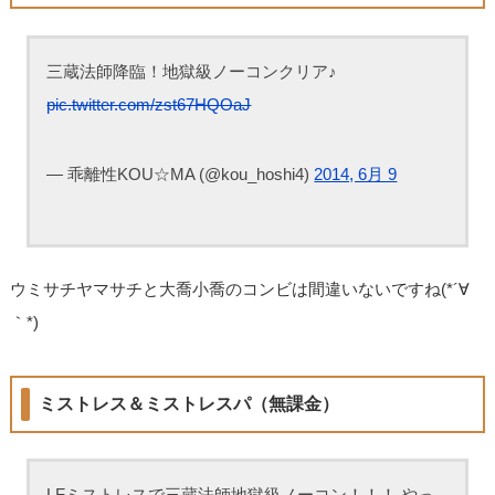
三蔵法師降臨！地獄級ノーコンクリア♪
pic.twitter.com/zst67HQOaJ
— 乖離性KOU☆MA (@kou_hoshi4)
2014, 6月 9
ウミサチヤマサチと大喬小喬のコンビは間違いないですね(*´∀
｀*)
ミストレス＆ミストレスパ（無課金）
LFミストレスで三蔵法師地獄級ノーコン！！！ やっ