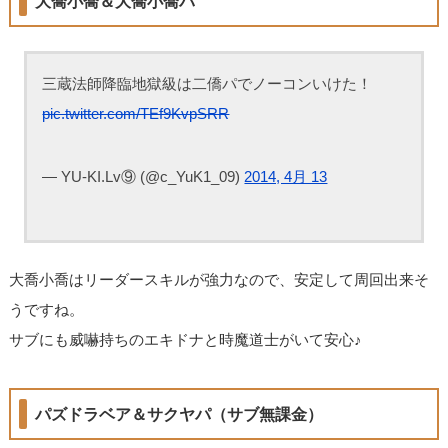
大喬小喬＆大喬小喬パ
三蔵法師降臨地獄級は二僑パでノーコンいけた！
pic.twitter.com/TEf9KvpSRR
— YU-KI.Lv⑨ (@c_YuK1_09)
2014, 4月 13
大喬小喬はリーダースキルが強力なので、安定して周回出来そ
うですね。
サブにも威嚇持ちのエキドナと時魔道士がいて安心♪
パズドラベア＆サクヤパ（サブ無課金）