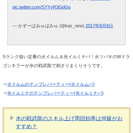
pic.twitter.com/SYYyR3GdGg
— かずーぱみゅぱみゅ (@kaz_nine)
2017年8月6日
Sランク狙い定番の火イルム＆光イルミナパ！火ツバキのWドラ
ゴンキラーが水の戦武龍で刺さりまくりそうです。
⇒
火イルムのテンプレパーティー(火イルムパ)
⇒
光イルミナのテンプレパーティー(光イルミナパ)
水の戦武龍のスキル上げ周回効率は何級がお
すすめ？