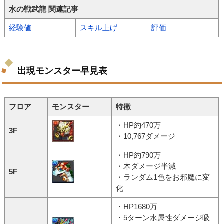
水の戦武龍 関連記事
経験値
スキル上げ
評価
出現モンスター早見表
フロア
モンスター
特徴
・HP約470万
3F
・10,767ダメージ
・HP約790万
・木ダメージ半減
5F
・ランダム1色をお邪魔に変
化
・HP1680万
・5ターン水属性ダメージ吸