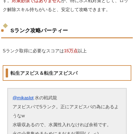
す。
対策必須ではありません
が、特にボス戦対策として、ロッ
ク解除スキル持ちがいると、安定して攻略できます。
Sランク攻略パーティー
Sランク取得に必要なスコアは
15万点
以上
転生アヌビス＆転生アヌビスパ
@mikaslot
水の戦武龍
アヌビスパでSランク。正にアヌビスパの為にあるよ
うなw
水吸収あるので、水属性入れなければ余裕です。
火の小鬼集めるためにまだまだ周回(ノ_＜)