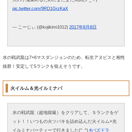
pic.twitter.com/9RD1GrzKaX
— こーじぃ (@kojikimi1012)
2017年8月8日
水の戦武龍は7×6マスダンジョンのため、転生アヌビスと相性
抜群！安定してSランクを狙えそうです。
火イルム＆光イルミナパ
水の戦武龍（超地獄級）をクリアして、Ｓランクをゲ
ット！！いつもの火ツバキを詰め込んだ火イルム×光
イルミナパーティーで行きました(^_^)
#パズドラ