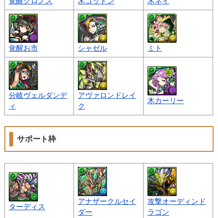
覚醒クロノス
木コットン
木ネイ
覚醒お市
シャゼル
ミト
分岐ヴェルダンデ
アヴァロンドレイ
木カーリー
ィ
ク
サポート枠
アナザークルセイ
攻撃オーディンド
ターディス
ダー
ラゴン