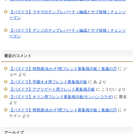
【パズドラ】マキマのテンプレパーティ編成とサブ候補｜チェンソ
ーマン
【パズドラ】デンジのテンプレパーティ編成とサブ候補｜チェンソ
ーマン
最近のコメント
【パズドラ】猗窩座(あかざ)用フレンド募集掲示板｜鬼滅の刃
に
ジ
ョー
より
【パズドラ】学園キオ用フレンド募集掲示板
に
あ
より
【パズドラ】アグリゲート用フレンド募集掲示板
に
こうだい
より
【パズドラ】キリン用フレンド募集掲示板(モンハンコラボ)
に
匿名
より
【パズドラ】猗窩座(あかざ)用フレンド募集掲示板｜鬼滅の刃
に
イ
ケメン
より
アーカイブ