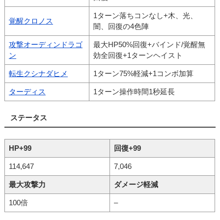
1ターン落ちコンなし+木、光、
覚醒クロノス
闇、回復の4色陣
攻撃オーディンドラゴ
最大HP50%回復+バインド/覚醒無
ン
効全回復+1ターンヘイスト
転生クシナダヒメ
1ターン75%軽減+1コンボ加算
ターディス
1ターン操作時間1秒延長
ステータス
HP+99
回復+99
114,647
7,046
最大攻撃力
ダメージ軽減
100倍
–