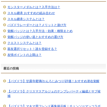
モンスターメダルとは？入手方法は？
スキル継承 おすすめの組み合わせ
スキル継承システムとは？
パズドラレーダーとは？メリットと遊び方
覚醒バッジとは？入手方法・効果・種類まとめ
覚醒バッジの使い道とおすすめの選び方
クエストシステムとは？
親友選択リセット！誰を登録する？
友情ポイントの上限は？
最近の投稿
【パズドラ】甘露寺蜜璃(かんろじみつり)評価！おすすめ潜在覚醒
【パズドラ】クリスマスアルジェのテンプレパーティ編成とサブ候
補
【パズドラ】マキマ用フレンド募集掲示板｜チェンソーマンコラボ