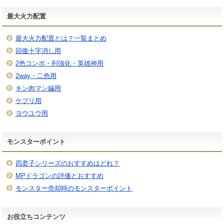
最大火力配置
最大火力配置とは？一覧まとめ
回復十字消し用
2色コンボ・列強化・英雄神用
2way・二色用
キン肉マン編用
ケプリ用
ヨウユウ用
モンスターポイント
四君子シリーズのおすすめはどれ？
MPドラゴンの評価とおすすめ
モンスター売却時のモンスターポイント
お役立ちコンテンツ