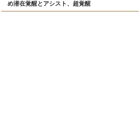
め潜在覚醒とアシスト、超覚醒