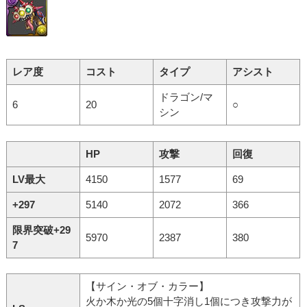
レア度
コスト
タイプ
アシスト
ドラゴン/マ
6
20
○
シン
HP
攻撃
回復
LV最大
4150
1577
69
+297
5140
2072
366
限界突破+29
5970
2387
380
7
【サイン・オブ・カラー】
火か木か光の5個十字消し1個につき攻撃力が