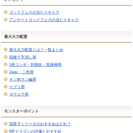
ゴッドフェスの当たりキャラ
アンケートゴッドフェスの当たりキャラ
最大火力配置
最大火力配置とは？一覧まとめ
回復十字消し用
2色コンボ・列強化・英雄神用
2way・二色用
キン肉マン編用
ケプリ用
ヨウユウ用
モンスターポイント
四君子シリーズのおすすめはどれ？
MPドラゴンの評価とおすすめ