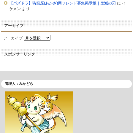
【パズドラ】猗窩座(あかざ)用フレンド募集掲示板｜鬼滅の刃
に
イ
ケメン
より
アーカイブ
アーカイブ
スポンサーリンク
管理人：みかどら