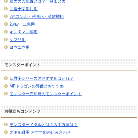
最大火力配置とは？一覧まとめ
回復十字消し用
2色コンボ・列強化・英雄神用
2way・二色用
キン肉マン編用
ケプリ用
ヨウユウ用
モンスターポイント
四君子シリーズのおすすめはどれ？
MPドラゴンの評価とおすすめ
モンスター売却時のモンスターポイント
お役立ちコンテンツ
モンスターメダルとは？入手方法は？
スキル継承 おすすめの組み合わせ