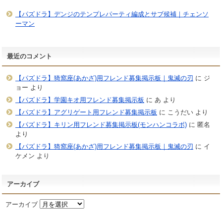
【パズドラ】デンジのテンプレパーティ編成とサブ候補｜チェンソ
ーマン
最近のコメント
【パズドラ】猗窩座(あかざ)用フレンド募集掲示板｜鬼滅の刃
に
ジ
ョー
より
【パズドラ】学園キオ用フレンド募集掲示板
に
あ
より
【パズドラ】アグリゲート用フレンド募集掲示板
に
こうだい
より
【パズドラ】キリン用フレンド募集掲示板(モンハンコラボ)
に
匿名
より
【パズドラ】猗窩座(あかざ)用フレンド募集掲示板｜鬼滅の刃
に
イ
ケメン
より
アーカイブ
アーカイブ