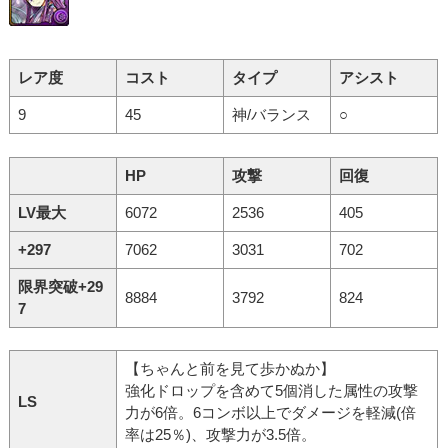
レア度
コスト
タイプ
アシスト
9
45
神/バランス
○
HP
攻撃
回復
LV最大
6072
2536
405
+297
7062
3031
702
限界突破+29
8884
3792
824
7
【ちゃんと前を見て歩かぬか】
強化ドロップを含めて5個消した属性の攻撃
LS
力が6倍。6コンボ以上でダメージを軽減(倍
率は25％)、攻撃力が3.5倍。