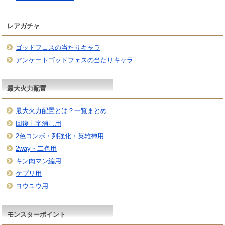
レアガチャ
ゴッドフェスの当たりキャラ
アンケートゴッドフェスの当たりキャラ
最大火力配置
最大火力配置とは？一覧まとめ
回復十字消し用
2色コンボ・列強化・英雄神用
2way・二色用
キン肉マン編用
ケプリ用
ヨウユウ用
モンスターポイント