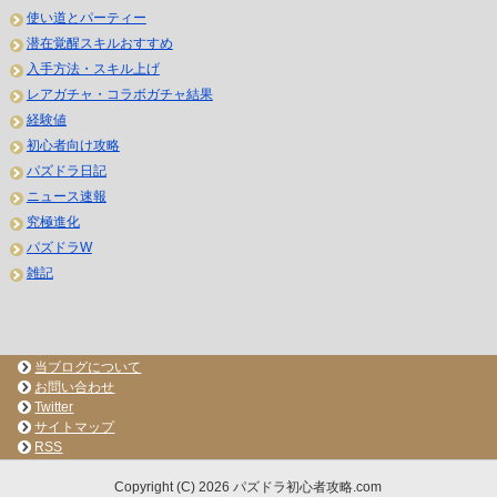
使い道とパーティー
潜在覚醒スキルおすすめ
入手方法・スキル上げ
レアガチャ・コラボガチャ結果
経験値
初心者向け攻略
パズドラ日記
ニュース速報
究極進化
パズドラW
雑記
当ブログについて
お問い合わせ
Twitter
サイトマップ
RSS
Copyright (C) 2026 パズドラ初心者攻略.com