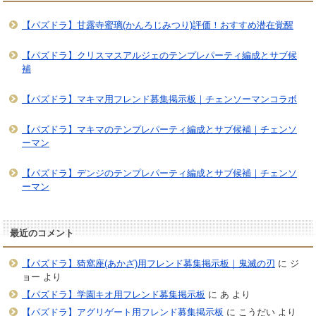
【パズドラ】甘露寺蜜璃(かんろじみつり)評価！おすすめ潜在覚醒
【パズドラ】クリスマスアルジェのテンプレパーティ編成とサブ候
補
【パズドラ】マキマ用フレンド募集掲示板｜チェンソーマンコラボ
【パズドラ】マキマのテンプレパーティ編成とサブ候補｜チェンソ
ーマン
【パズドラ】デンジのテンプレパーティ編成とサブ候補｜チェンソ
ーマン
最近のコメント
【パズドラ】猗窩座(あかざ)用フレンド募集掲示板｜鬼滅の刃
に
ジ
ョー
より
【パズドラ】学園キオ用フレンド募集掲示板
に
あ
より
【パズドラ】アグリゲート用フレンド募集掲示板
に
こうだい
より