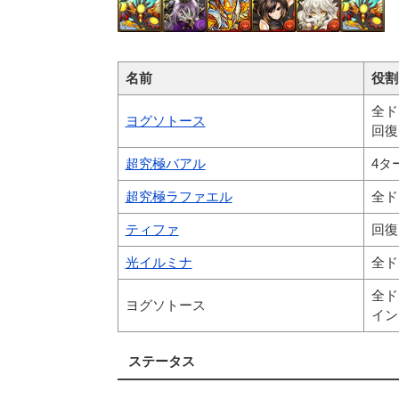
名前
役割
全ド
ヨグソトース
回復
超究極バアル
4タ
超究極ラファエル
全ド
ティファ
回復
光イルミナ
全ド
全ド
ヨグソトース
イン
ステータス