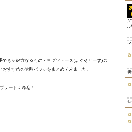
ダ
ル
ラ
手できる彼方なるもの・ヨグソトース(よぐそとーす)の
)とおすすめの覚醒バッジをまとめてみました。
掲
プレートを考察！
レ