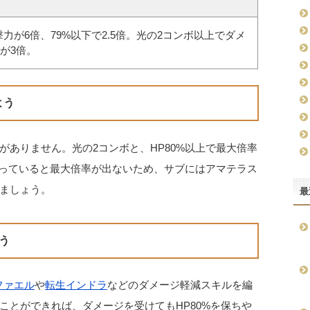
撃力が6倍、79%以下で2.5倍。光の2コンボ以上でダメ
が3倍。
よう
ありません。光の2コンボと、HP80%以上で最大倍率
Pが減っていると最大倍率が出ないため、サブにはアマテラス
ましょう。
最
う
ファエル
や
転生インドラ
などのダメージ軽減スキルを編
ことができれば、ダメージを受けてもHP80%を保ちや