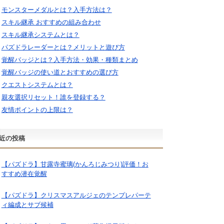
モンスターメダルとは？入手方法は？
スキル継承 おすすめの組み合わせ
スキル継承システムとは？
パズドラレーダーとは？メリットと遊び方
覚醒バッジとは？入手方法・効果・種類まとめ
覚醒バッジの使い道とおすすめの選び方
クエストシステムとは？
親友選択リセット！誰を登録する？
友情ポイントの上限は？
近の投稿
【パズドラ】甘露寺蜜璃(かんろじみつり)評価！お
すすめ潜在覚醒
【パズドラ】クリスマスアルジェのテンプレパーテ
ィ編成とサブ候補