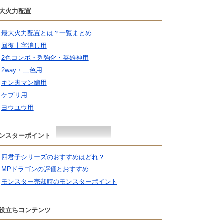
大火力配置
最大火力配置とは？一覧まとめ
回復十字消し用
2色コンボ・列強化・英雄神用
2way・二色用
キン肉マン編用
ケプリ用
ヨウユウ用
ンスターポイント
四君子シリーズのおすすめはどれ？
MPドラゴンの評価とおすすめ
モンスター売却時のモンスターポイント
役立ちコンテンツ