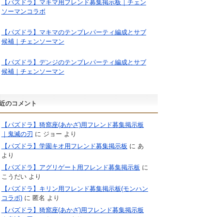
【パズドラ】マキマ用フレンド募集掲示板｜チェン
ソーマンコラボ
【パズドラ】マキマのテンプレパーティ編成とサブ
候補｜チェンソーマン
【パズドラ】デンジのテンプレパーティ編成とサブ
候補｜チェンソーマン
近のコメント
【パズドラ】猗窩座(あかざ)用フレンド募集掲示板
｜鬼滅の刃
に
ジョー
より
【パズドラ】学園キオ用フレンド募集掲示板
に
あ
より
【パズドラ】アグリゲート用フレンド募集掲示板
に
こうだい
より
【パズドラ】キリン用フレンド募集掲示板(モンハン
コラボ)
に
匿名
より
【パズドラ】猗窩座(あかざ)用フレンド募集掲示板