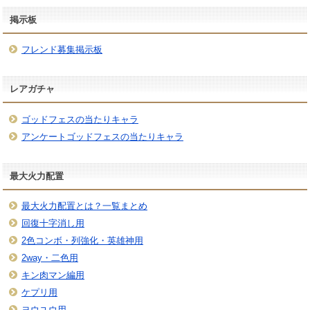
掲示板
フレンド募集掲示板
レアガチャ
ゴッドフェスの当たりキャラ
アンケートゴッドフェスの当たりキャラ
最大火力配置
最大火力配置とは？一覧まとめ
回復十字消し用
2色コンボ・列強化・英雄神用
2way・二色用
キン肉マン編用
ケプリ用
ヨウユウ用