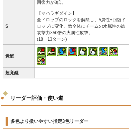
回復力が3倍。
【マハラギダイン】
全ドロップのロックを解除し、5属性+回復ド
S
ロップに変化。敵全体にチームの水属性の総
攻撃力×50倍の火属性攻撃。
(18→13ターン)
覚醒
超覚醒
–
リーダー評価・使い道
多色より扱いやすい指定3色リーダー