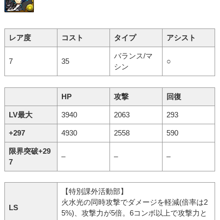
レア度
コスト
タイプ
アシスト
バランス/マ
7
35
○
シン
HP
攻撃
回復
LV最大
3940
2063
293
+297
4930
2558
590
限界突破+29
–
–
–
7
【特別課外活動部】
火水光の同時攻撃でダメージを軽減(倍率は2
LS
5%)、攻撃力が5倍。6コンボ以上で攻撃力と