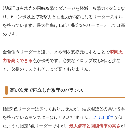
結城理は火水光の同時攻撃でダメージを軽減、攻撃力が5倍にな
り、6コンボ以上で攻撃力と回復力が3倍になるリーダースキル
を持っています。最大倍率は15倍と指定3色リーダーとしては高
めです。
全色使うリーダーと違い、木や闇を変換元にすることで
瞬間火
力を高くできる
点が優秀です。必要なドロップ数も9個と少な
く、欠損のリスクもそこまで高くありません。
高い次元で両立した攻守のバランス
指定3色リーダーは少なくありませんが、結城理ほどの高い倍率
を持っているモンスターはほとんどいません。
メリオダス
が似
たような指定3色リーダーですが、
最大倍率と回復倍率の高さ
が