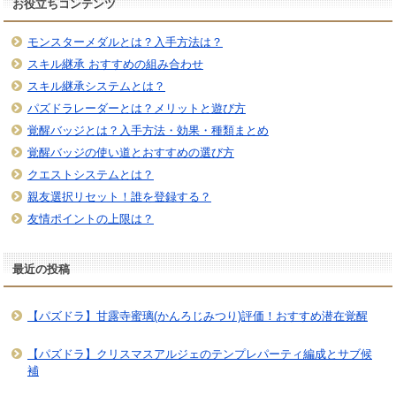
お役立ちコンテンツ
モンスターメダルとは？入手方法は？
スキル継承 おすすめの組み合わせ
スキル継承システムとは？
パズドラレーダーとは？メリットと遊び方
覚醒バッジとは？入手方法・効果・種類まとめ
覚醒バッジの使い道とおすすめの選び方
クエストシステムとは？
親友選択リセット！誰を登録する？
友情ポイントの上限は？
最近の投稿
【パズドラ】甘露寺蜜璃(かんろじみつり)評価！おすすめ潜在覚醒
【パズドラ】クリスマスアルジェのテンプレパーティ編成とサブ候
補