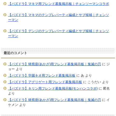
【パズドラ】マキマ用フレンド募集掲示板｜チェンソーマンコラボ
【パズドラ】マキマのテンプレパーティ編成とサブ候補｜チェンソ
ーマン
【パズドラ】デンジのテンプレパーティ編成とサブ候補｜チェンソ
ーマン
最近のコメント
【パズドラ】猗窩座(あかざ)用フレンド募集掲示板｜鬼滅の刃
に
ジ
ョー
より
【パズドラ】学園キオ用フレンド募集掲示板
に
あ
より
【パズドラ】アグリゲート用フレンド募集掲示板
に
こうだい
より
【パズドラ】キリン用フレンド募集掲示板(モンハンコラボ)
に
匿名
より
【パズドラ】猗窩座(あかざ)用フレンド募集掲示板｜鬼滅の刃
に
イ
ケメン
より