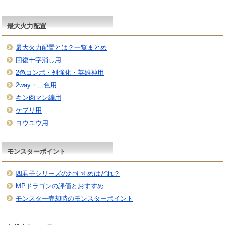
最大火力配置
最大火力配置とは？一覧まとめ
回復十字消し用
2色コンボ・列強化・英雄神用
2way・二色用
キン肉マン編用
ケプリ用
ヨウユウ用
モンスターポイント
四君子シリーズのおすすめはどれ？
MPドラゴンの評価とおすすめ
モンスター売却時のモンスターポイント