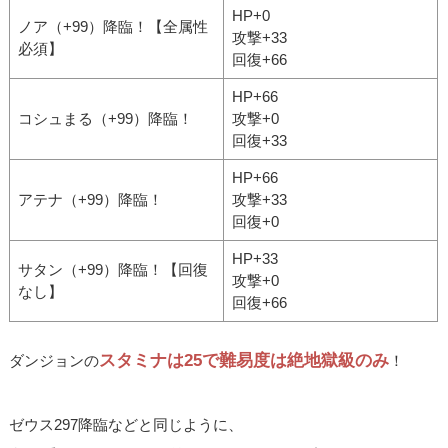
HP+0
ノア（+99）降臨！【全属性
攻撃+33
必須】
回復+66
HP+66
コシュまる（+99）降臨！
攻撃+0
回復+33
HP+66
アテナ（+99）降臨！
攻撃+33
回復+0
HP+33
サタン（+99）降臨！【回復
攻撃+0
なし】
回復+66
スタミナは25で難易度は絶地獄級のみ
ダンジョンの
！
ゼウス297降臨などと同じように、