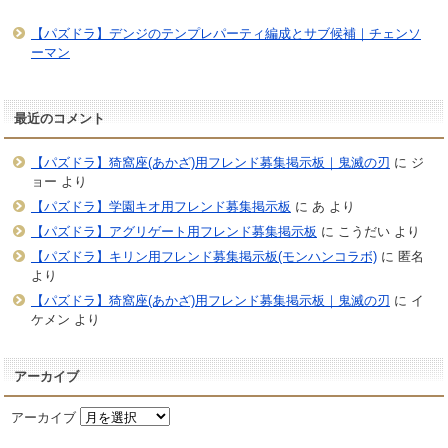
【パズドラ】デンジのテンプレパーティ編成とサブ候補｜チェンソ
ーマン
最近のコメント
【パズドラ】猗窩座(あかざ)用フレンド募集掲示板｜鬼滅の刃
に
ジ
ョー
より
【パズドラ】学園キオ用フレンド募集掲示板
に
あ
より
【パズドラ】アグリゲート用フレンド募集掲示板
に
こうだい
より
【パズドラ】キリン用フレンド募集掲示板(モンハンコラボ)
に
匿名
より
【パズドラ】猗窩座(あかざ)用フレンド募集掲示板｜鬼滅の刃
に
イ
ケメン
より
アーカイブ
アーカイブ