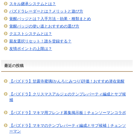
スキル継承システムとは？
パズドラレーダーとは？メリットと遊び方
覚醒バッジとは？入手方法・効果・種類まとめ
覚醒バッジの使い道とおすすめの選び方
クエストシステムとは？
親友選択リセット！誰を登録する？
友情ポイントの上限は？
最近の投稿
【パズドラ】甘露寺蜜璃(かんろじみつり)評価！おすすめ潜在覚醒
【パズドラ】クリスマスアルジェのテンプレパーティ編成とサブ候
補
【パズドラ】マキマ用フレンド募集掲示板｜チェンソーマンコラボ
【パズドラ】マキマのテンプレパーティ編成とサブ候補｜チェンソ
ーマン