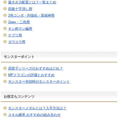
最大火力配置とは？一覧まとめ
回復十字消し用
2色コンボ・列強化・英雄神用
2way・二色用
キン肉マン編用
ケプリ用
ヨウユウ用
モンスターポイント
四君子シリーズのおすすめはどれ？
MPドラゴンの評価とおすすめ
モンスター売却時のモンスターポイント
お役立ちコンテンツ
モンスターメダルとは？入手方法は？
スキル継承 おすすめの組み合わせ