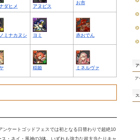
お市
ナダヒメ
アヌビス
ノミナカヌシ
ヨミ
赤おでん
ア
ヤ
稲姫
ミネルヴァ
ア
ス
アンケートゴッドフェスでは初となる日替わりで超絶10
ース・ネイ・風神の3体。いずれも強力な超大当たりキャ