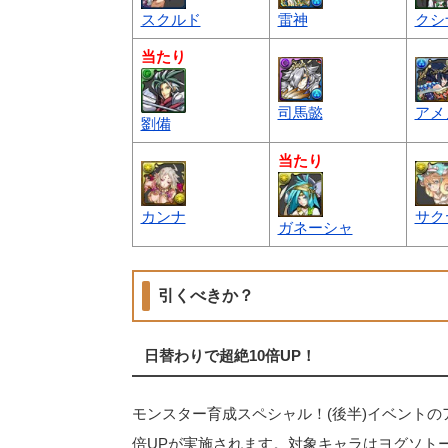
スクルド
雷神
クシ
当たり
司馬懿
アメ
劉備
当たり
カンナ
サク
ガネーシャ
引くべきか？
日替わりで超絶10倍UP！
モンスター育成スペシャル！(後半)イベントの
倍UPが実施されます。対象キャラはヨグソト