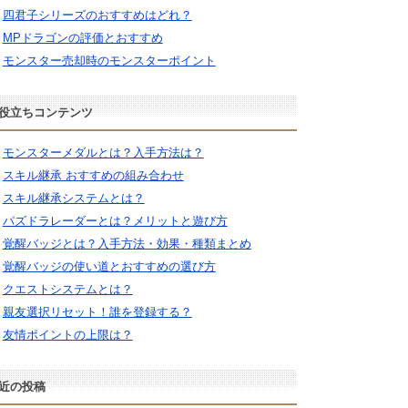
四君子シリーズのおすすめはどれ？
MPドラゴンの評価とおすすめ
モンスター売却時のモンスターポイント
役立ちコンテンツ
モンスターメダルとは？入手方法は？
スキル継承 おすすめの組み合わせ
スキル継承システムとは？
パズドラレーダーとは？メリットと遊び方
覚醒バッジとは？入手方法・効果・種類まとめ
覚醒バッジの使い道とおすすめの選び方
クエストシステムとは？
親友選択リセット！誰を登録する？
友情ポイントの上限は？
近の投稿