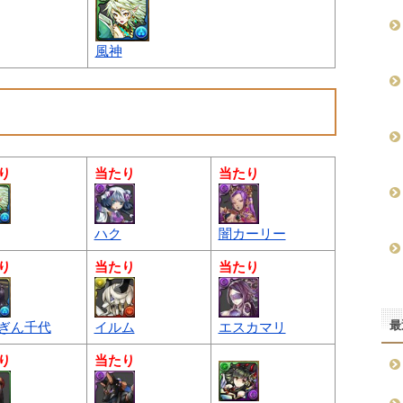
風神
り
当たり
当たり
ハク
闇カーリー
り
当たり
当たり
最
ぎん千代
イルム
エスカマリ
り
当たり