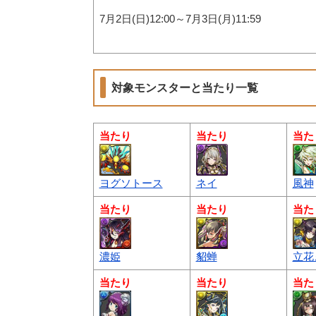
7月2日(日)12:00～7月3日(月)11:59
対象モンスターと当たり一覧
当たり
当たり
当た
ヨグソトース
ネイ
風神
当たり
当たり
当た
濃姫
貂蝉
立花
当たり
当たり
当た