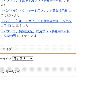
【パズドラ】学園キオ用フレンド募集掲示板
に
あ
より
【パズドラ】アグリゲート用フレンド募集掲示板
に
こうだい
より
【パズドラ】キリン用フレンド募集掲示板(モンハン
コラボ)
に
匿名
より
【パズドラ】猗窩座(あかざ)用フレンド募集掲示板
｜鬼滅の刃
に
イケメン
より
ーカイブ
ーカイブ
ポンサーリンク