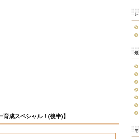
レ
最
育成スペシャル！(後半)】
モ