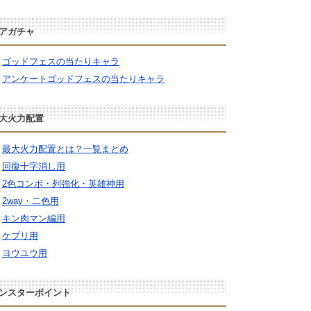
アガチャ
ゴッドフェスの当たりキャラ
アンケートゴッドフェスの当たりキャラ
大火力配置
最大火力配置とは？一覧まとめ
回復十字消し用
2色コンボ・列強化・英雄神用
2way・二色用
キン肉マン編用
ケプリ用
ヨウユウ用
ンスターポイント