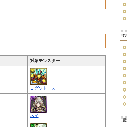
お
対象モンスター
ヨグソトース
ネイ
最