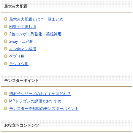
最大火力配置
最大火力配置とは？一覧まとめ
回復十字消し用
2色コンボ・列強化・英雄神用
2way・二色用
キン肉マン編用
ケプリ用
ヨウユウ用
モンスターポイント
四君子シリーズのおすすめはどれ？
MPドラゴンの評価とおすすめ
モンスター売却時のモンスターポイント
お役立ちコンテンツ