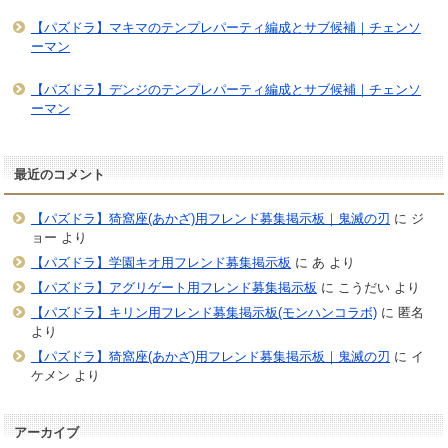
【パズドラ】マキマのテンプレパーティ編成とサブ候補｜チェンソ
ーマン
【パズドラ】デンジのテンプレパーティ編成とサブ候補｜チェンソ
ーマン
最近のコメント
【パズドラ】猗窩座(あかざ)用フレンド募集掲示板｜鬼滅の刃
に
ジ
ョー
より
【パズドラ】学園キオ用フレンド募集掲示板
に
あ
より
【パズドラ】アグリゲート用フレンド募集掲示板
に
こうだい
より
【パズドラ】キリン用フレンド募集掲示板(モンハンコラボ)
に
匿名
より
【パズドラ】猗窩座(あかざ)用フレンド募集掲示板｜鬼滅の刃
に
イ
ケメン
より
アーカイブ