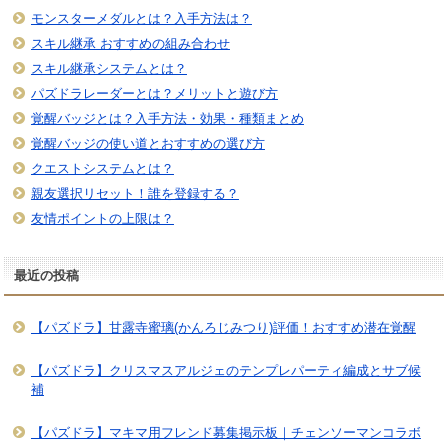
モンスターメダルとは？入手方法は？
スキル継承 おすすめの組み合わせ
スキル継承システムとは？
パズドラレーダーとは？メリットと遊び方
覚醒バッジとは？入手方法・効果・種類まとめ
覚醒バッジの使い道とおすすめの選び方
クエストシステムとは？
親友選択リセット！誰を登録する？
友情ポイントの上限は？
最近の投稿
【パズドラ】甘露寺蜜璃(かんろじみつり)評価！おすすめ潜在覚醒
【パズドラ】クリスマスアルジェのテンプレパーティ編成とサブ候
補
【パズドラ】マキマ用フレンド募集掲示板｜チェンソーマンコラボ