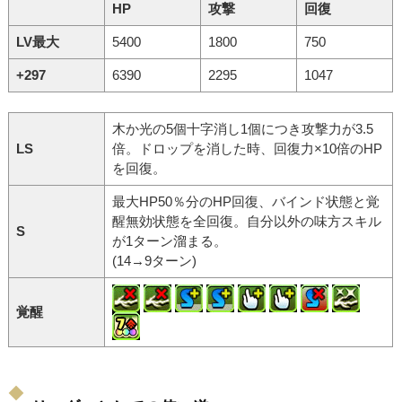
HP
攻撃
回復
LV最大
5400
1800
750
+297
6390
2295
1047
木か光の5個十字消し1個につき攻撃力が3.5
LS
倍。ドロップを消した時、回復力×10倍のHP
を回復。
最大HP50％分のHP回復、バインド状態と覚
醒無効状態を全回復。自分以外の味方スキル
S
が1ターン溜まる。
(14→9ターン)
覚醒