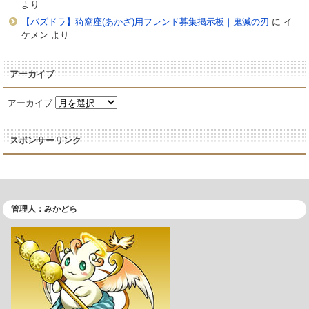
より
【パズドラ】猗窩座(あかざ)用フレンド募集掲示板｜鬼滅の刃
に
イ
ケメン
より
アーカイブ
アーカイブ
スポンサーリンク
管理人：みかどら