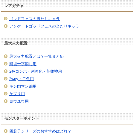
レアガチャ
ゴッドフェスの当たりキャラ
アンケートゴッドフェスの当たりキャラ
最大火力配置
最大火力配置とは？一覧まとめ
回復十字消し用
2色コンボ・列強化・英雄神用
2way・二色用
キン肉マン編用
ケプリ用
ヨウユウ用
モンスターポイント
四君子シリーズのおすすめはどれ？