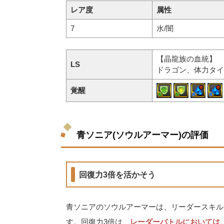
レア度
属性
7
水/闇
【晶龍族の血統】
LS
ドラゴン、体力タイ
覚醒
青ソニア(ソウルアーマー)の評価
回復力3倍を活かそう
青ソニアのソウルアーマーは、リーダースキル
す。回復力3倍は、
レーダーバトルにおいては