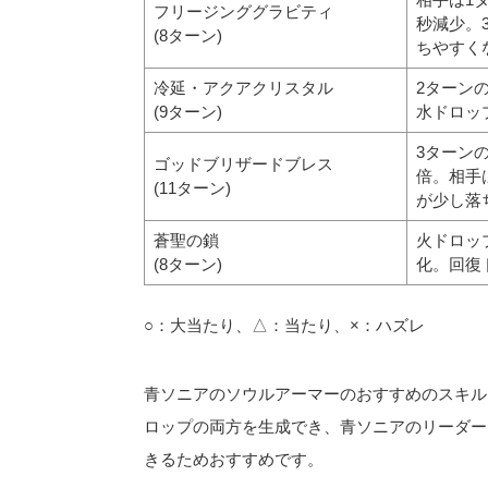
フリージンググラビティ
秒減少。
(8ターン)
ちやすく
冷延・アクアクリスタル
2ターン
(9ターン)
水ドロッ
3ターン
ゴッドブリザードブレス
倍。相手
(11ターン)
が少し落
蒼聖の鎖
火ドロッ
(8ターン)
化。回復
○：大当たり、△：当たり、×：ハズレ
青ソニアのソウルアーマーのおすすめのスキル
ロップの両方を生成でき、青ソニアのリーダー
きるためおすすめです。