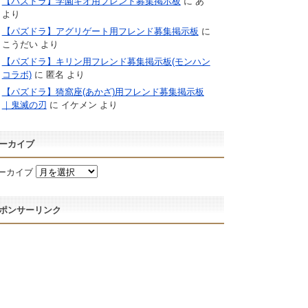
【パズドラ】学園キオ用フレンド募集掲示板
に
あ
より
【パズドラ】アグリゲート用フレンド募集掲示板
に
こうだい
より
【パズドラ】キリン用フレンド募集掲示板(モンハン
コラボ)
に
匿名
より
【パズドラ】猗窩座(あかざ)用フレンド募集掲示板
｜鬼滅の刃
に
イケメン
より
ーカイブ
ーカイブ
ポンサーリンク