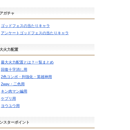
アガチャ
ゴッドフェスの当たりキャラ
アンケートゴッドフェスの当たりキャラ
大火力配置
最大火力配置とは？一覧まとめ
回復十字消し用
2色コンボ・列強化・英雄神用
2way・二色用
キン肉マン編用
ケプリ用
ヨウユウ用
ンスターポイント