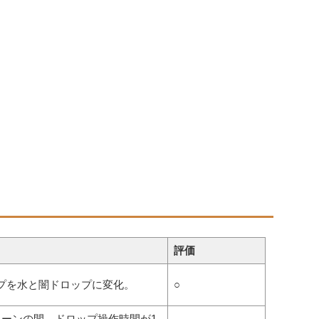
評価
プを水と闇ドロップに変化。
○
ターンの間、ドロップ操作時間が1