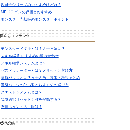
四君子シリーズのおすすめはどれ？
MPドラゴンの評価とおすすめ
モンスター売却時のモンスターポイント
役立ちコンテンツ
モンスターメダルとは？入手方法は？
スキル継承 おすすめの組み合わせ
スキル継承システムとは？
パズドラレーダーとは？メリットと遊び方
覚醒バッジとは？入手方法・効果・種類まとめ
覚醒バッジの使い道とおすすめの選び方
クエストシステムとは？
親友選択リセット！誰を登録する？
友情ポイントの上限は？
近の投稿