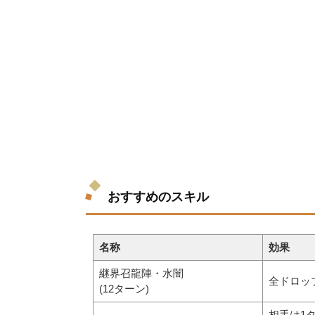
おすすめのスキル
名称
効果
継界召龍陣・水闇
全ドロッ
(12ターン)
相手は1