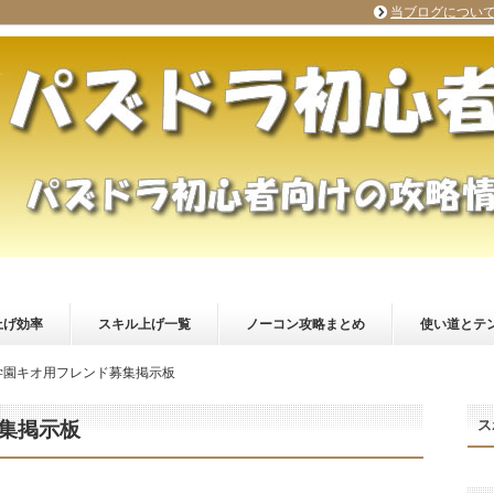
当ブログについ
上げ効率
スキル上げ一覧
ノーコン攻略まとめ
使い道とテ
学園キオ用フレンド募集掲示板
ス
集掲示板