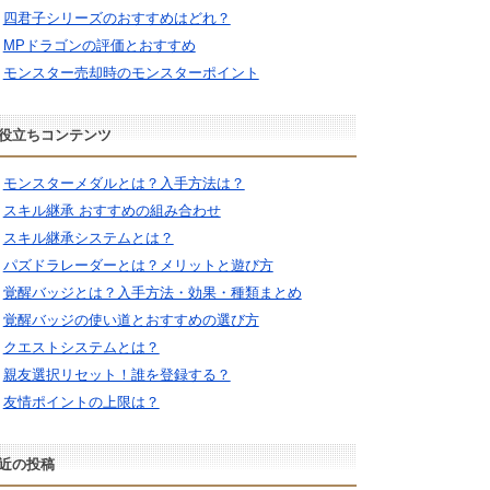
四君子シリーズのおすすめはどれ？
MPドラゴンの評価とおすすめ
モンスター売却時のモンスターポイント
役立ちコンテンツ
モンスターメダルとは？入手方法は？
スキル継承 おすすめの組み合わせ
スキル継承システムとは？
パズドラレーダーとは？メリットと遊び方
覚醒バッジとは？入手方法・効果・種類まとめ
覚醒バッジの使い道とおすすめの選び方
クエストシステムとは？
親友選択リセット！誰を登録する？
友情ポイントの上限は？
近の投稿