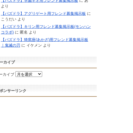
【パズドラ】学園キオ用フレンド募集掲示板
に
あ
より
【パズドラ】アグリゲート用フレンド募集掲示板
に
こうだい
より
【パズドラ】キリン用フレンド募集掲示板(モンハン
コラボ)
に
匿名
より
【パズドラ】猗窩座(あかざ)用フレンド募集掲示板
｜鬼滅の刃
に
イケメン
より
ーカイブ
ーカイブ
ポンサーリンク