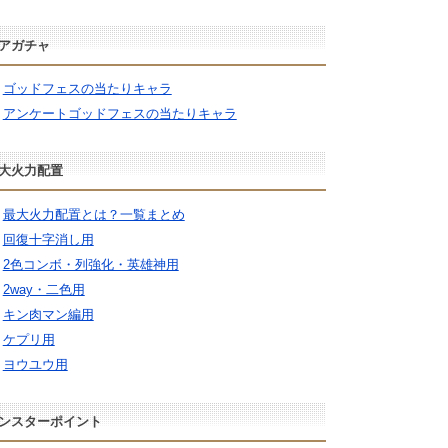
アガチャ
ゴッドフェスの当たりキャラ
アンケートゴッドフェスの当たりキャラ
大火力配置
最大火力配置とは？一覧まとめ
回復十字消し用
2色コンボ・列強化・英雄神用
2way・二色用
キン肉マン編用
ケプリ用
ヨウユウ用
ンスターポイント