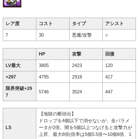
レア度
コスト
タイプ
アシスト
7
30
悪魔/攻撃
○
HP
攻撃
回復
LV最大
3805
2423
120
+297
4795
2918
417
限界突破+29
5746
3524
447
7
【地獄の断頭台】
ドロップを4個以下で消せないが、全パラメ
LS
ータが2倍。闇を5個以上つなげると攻撃力が
上昇、最大8倍(倍率は5個5.5倍〜10個8倍、1