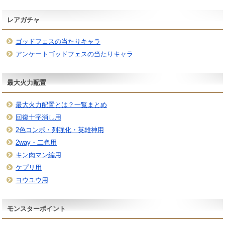
レアガチャ
ゴッドフェスの当たりキャラ
アンケートゴッドフェスの当たりキャラ
最大火力配置
最大火力配置とは？一覧まとめ
回復十字消し用
2色コンボ・列強化・英雄神用
2way・二色用
キン肉マン編用
ケプリ用
ヨウユウ用
モンスターポイント