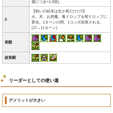
個につき+1.5倍)。
【戦いの結末は生か死だけだ!!】
火、木、お邪魔、毒ドロップを闇ドロップに
S
変化。1ターンの間、1コンボ加算される。
(17→11ターン)
覚醒
超覚醒
リーダーとしての使い道
デメリットが大きい