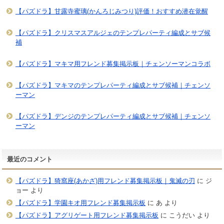
【パズドラ】甘露寺蜜璃(かんろじみつり)評価！おすすめ潜在覚醒
【パズドラ】クリスマスアルジェのテンプレパーティ編成とサブ候
補
【パズドラ】マキマ用フレンド募集掲示板｜チェンソーマンコラボ
【パズドラ】マキマのテンプレパーティ編成とサブ候補｜チェンソ
ーマン
【パズドラ】デンジのテンプレパーティ編成とサブ候補｜チェンソ
ーマン
最近のコメント
【パズドラ】猗窩座(あかざ)用フレンド募集掲示板｜鬼滅の刃
に
ジ
ョー
より
【パズドラ】学園キオ用フレンド募集掲示板
に
あ
より
【パズドラ】アグリゲート用フレンド募集掲示板
に
こうだい
より