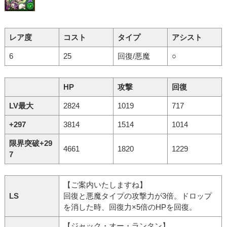
レア度
コスト
タイプ
アシスト
6
25
回復/悪魔
○
HP
攻撃
回復
LV最大
2824
1019
717
+297
3814
1514
1014
限界突破+29
4661
1820
1229
7
【ご案内いたしますね】
LS
回復と悪魔タイプの攻撃力が3倍。ドロップ
を消した時、回復力×5倍のHPを回復。
【ジャック・オー・ランタン】