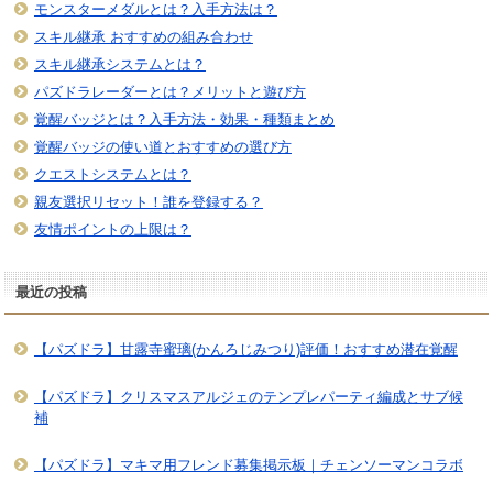
モンスターメダルとは？入手方法は？
スキル継承 おすすめの組み合わせ
スキル継承システムとは？
パズドラレーダーとは？メリットと遊び方
覚醒バッジとは？入手方法・効果・種類まとめ
覚醒バッジの使い道とおすすめの選び方
クエストシステムとは？
親友選択リセット！誰を登録する？
友情ポイントの上限は？
最近の投稿
【パズドラ】甘露寺蜜璃(かんろじみつり)評価！おすすめ潜在覚醒
【パズドラ】クリスマスアルジェのテンプレパーティ編成とサブ候
補
【パズドラ】マキマ用フレンド募集掲示板｜チェンソーマンコラボ