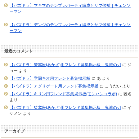
【パズドラ】マキマのテンプレパーティ編成とサブ候補｜チェンソ
ーマン
【パズドラ】デンジのテンプレパーティ編成とサブ候補｜チェンソ
ーマン
最近のコメント
【パズドラ】猗窩座(あかざ)用フレンド募集掲示板｜鬼滅の刃
に
ジ
ョー
より
【パズドラ】学園キオ用フレンド募集掲示板
に
あ
より
【パズドラ】アグリゲート用フレンド募集掲示板
に
こうだい
より
【パズドラ】キリン用フレンド募集掲示板(モンハンコラボ)
に
匿名
より
【パズドラ】猗窩座(あかざ)用フレンド募集掲示板｜鬼滅の刃
に
イ
ケメン
より
アーカイブ