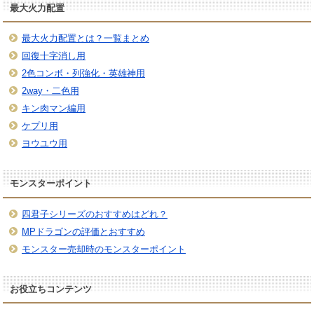
最大火力配置
最大火力配置とは？一覧まとめ
回復十字消し用
2色コンボ・列強化・英雄神用
2way・二色用
キン肉マン編用
ケプリ用
ヨウユウ用
モンスターポイント
四君子シリーズのおすすめはどれ？
MPドラゴンの評価とおすすめ
モンスター売却時のモンスターポイント
お役立ちコンテンツ