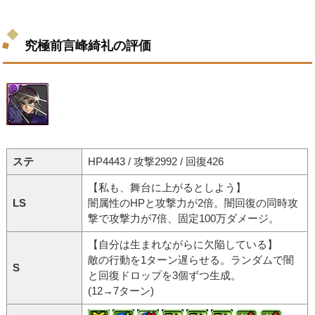
究極前言峰綺礼の評価
ステ
HP4443 / 攻撃2992 / 回復426
【私も、舞台に上がるとしよう】
LS
闇属性のHPと攻撃力が2倍。闇回復の同時攻
撃で攻撃力が7倍、固定100万ダメージ。
【自分は生まれながらに欠陥している】
敵の行動を1ターン遅らせる。ランダムで闇
S
と回復ドロップを3個ずつ生成。
(12→7ターン)