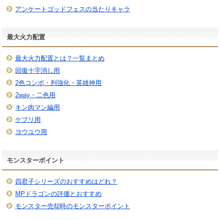
アンケートゴッドフェスの当たりキャラ
最大火力配置
最大火力配置とは？一覧まとめ
回復十字消し用
2色コンボ・列強化・英雄神用
2way・二色用
キン肉マン編用
ケプリ用
ヨウユウ用
モンスターポイント
四君子シリーズのおすすめはどれ？
MPドラゴンの評価とおすすめ
モンスター売却時のモンスターポイント