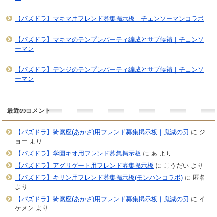
【パズドラ】マキマ用フレンド募集掲示板｜チェンソーマンコラボ
【パズドラ】マキマのテンプレパーティ編成とサブ候補｜チェンソ
ーマン
【パズドラ】デンジのテンプレパーティ編成とサブ候補｜チェンソ
ーマン
最近のコメント
【パズドラ】猗窩座(あかざ)用フレンド募集掲示板｜鬼滅の刃
に
ジ
ョー
より
【パズドラ】学園キオ用フレンド募集掲示板
に
あ
より
【パズドラ】アグリゲート用フレンド募集掲示板
に
こうだい
より
【パズドラ】キリン用フレンド募集掲示板(モンハンコラボ)
に
匿名
より
【パズドラ】猗窩座(あかざ)用フレンド募集掲示板｜鬼滅の刃
に
イ
ケメン
より