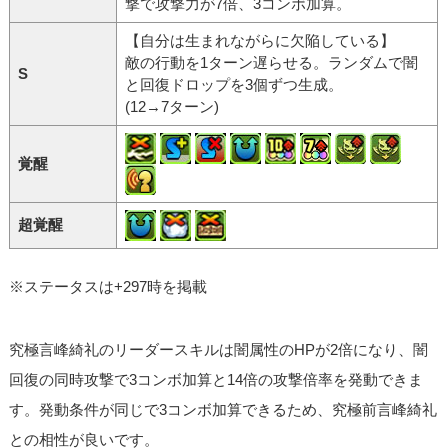
撃で攻撃力が7倍、3コンボ加算。
【自分は生まれながらに欠陥している】
敵の行動を1ターン遅らせる。ランダムで闇
S
と回復ドロップを3個ずつ生成。
(12→7ターン)
覚醒
超覚醒
※ステータスは+297時を掲載
究極言峰綺礼のリーダースキルは闇属性のHPが2倍になり、闇
回復の同時攻撃で3コンボ加算と14倍の攻撃倍率を発動できま
す。発動条件が同じで3コンボ加算できるため、究極前言峰綺礼
との相性が良いです。