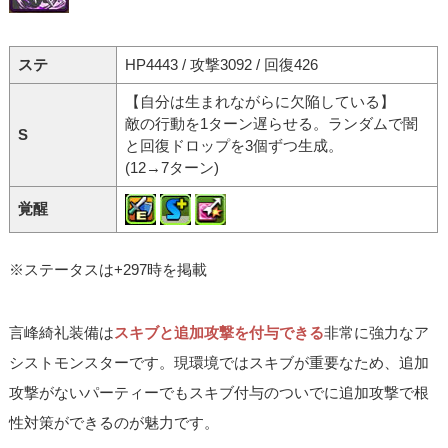
ステ
HP4443 / 攻撃3092 / 回復426
【自分は生まれながらに欠陥している】
敵の行動を1ターン遅らせる。ランダムで闇
S
と回復ドロップを3個ずつ生成。
(12→7ターン)
覚醒
※ステータスは+297時を掲載
言峰綺礼装備は
スキブと追加攻撃を付与できる
非常に強力なア
シストモンスターです。現環境ではスキブが重要なため、追加
攻撃がないパーティーでもスキブ付与のついでに追加攻撃で根
性対策ができるのが魅力です。