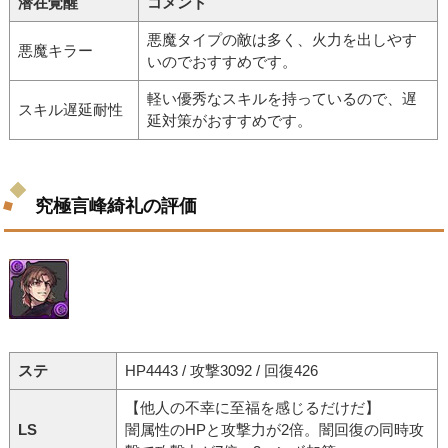
潜在覚醒
コメント
悪魔タイプの敵は多く、火力を出しやす
悪魔キラー
いのでおすすめです。
軽い優秀なスキルを持っているので、遅
スキル遅延耐性
延対策がおすすめです。
究極言峰綺礼の評価
ステ
HP4443 / 攻撃3092 / 回復426
【他人の不幸に至福を感じるだけだ】
LS
闇属性のHPと攻撃力が2倍。闇回復の同時攻