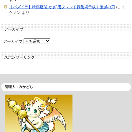
【パズドラ】猗窩座(あかざ)用フレンド募集掲示板｜鬼滅の刃
に
イ
ケメン
より
アーカイブ
アーカイブ
スポンサーリンク
管理人：みかどら