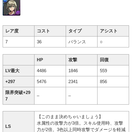
レア度
コスト
タイプ
アシスト
7
36
バランス
○
HP
攻撃
回復
LV最大
4486
1846
559
+297
5476
2341
856
限界突破+29
–
–
7
【このまま決めちゃいましょう】
水属性の攻撃力が3倍。スキル使用時、攻撃
LS
力が2倍。3色以上同時攻撃でダメージを軽減