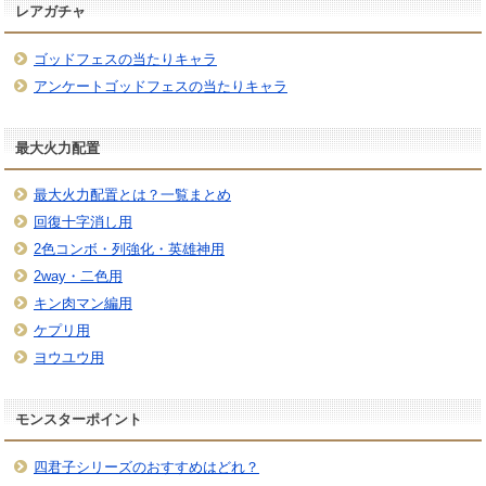
レアガチャ
ゴッドフェスの当たりキャラ
アンケートゴッドフェスの当たりキャラ
最大火力配置
最大火力配置とは？一覧まとめ
回復十字消し用
2色コンボ・列強化・英雄神用
2way・二色用
キン肉マン編用
ケプリ用
ヨウユウ用
モンスターポイント
四君子シリーズのおすすめはどれ？