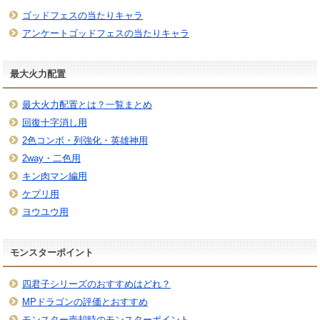
ゴッドフェスの当たりキャラ
アンケートゴッドフェスの当たりキャラ
最大火力配置
最大火力配置とは？一覧まとめ
回復十字消し用
2色コンボ・列強化・英雄神用
2way・二色用
キン肉マン編用
ケプリ用
ヨウユウ用
モンスターポイント
四君子シリーズのおすすめはどれ？
MPドラゴンの評価とおすすめ
モンスター売却時のモンスターポイント