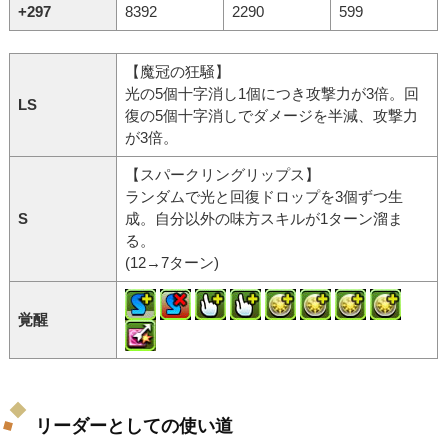
+297
8392
2290
599
【魔冠の狂騒】
光の5個十字消し1個につき攻撃力が3倍。回
LS
復の5個十字消しでダメージを半減、攻撃力
が3倍。
【スパークリングリップス】
ランダムで光と回復ドロップを3個ずつ生
S
成。自分以外の味方スキルが1ターン溜ま
る。
(12→7ターン)
覚醒
リーダーとしての使い道