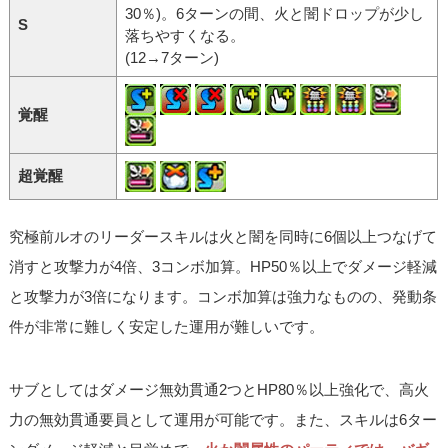
30％)。6ターンの間、火と闇ドロップが少し
S
落ちやすくなる。
(12→7ターン)
覚醒
超覚醒
究極前ルオのリーダースキルは火と闇を同時に6個以上つなげて
消すと攻撃力が4倍、3コンボ加算。HP50％以上でダメージ軽減
と攻撃力が3倍になります。コンボ加算は強力なものの、発動条
件が非常に難しく安定した運用が難しいです。
サブとしてはダメージ無効貫通2つとHP80％以上強化で、高火
力の無効貫通要員として運用が可能です。また、スキルは6ター