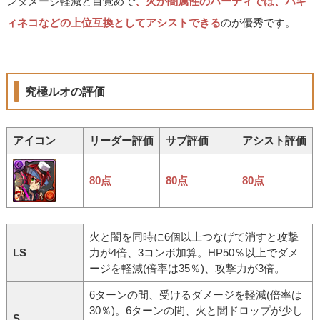
ンダメージ軽減と目覚めで
、火か闇属性のパーティでは、バギ
ィネコなどの上位互換としてアシストできる
のが優秀です。
究極ルオの評価
アイコン
リーダー評価
サブ評価
アシスト評価
80点
80点
80点
火と闇を同時に6個以上つなげて消すと攻撃
LS
力が4倍、3コンボ加算。HP50％以上でダメ
ージを軽減(倍率は35％)、攻撃力が3倍。
6ターンの間、受けるダメージを軽減(倍率は
30％)。6ターンの間、火と闇ドロップが少し
S