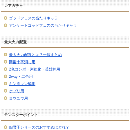
レアガチャ
ゴッドフェスの当たりキャラ
アンケートゴッドフェスの当たりキャラ
最大火力配置
最大火力配置とは？一覧まとめ
回復十字消し用
2色コンボ・列強化・英雄神用
2way・二色用
キン肉マン編用
ケプリ用
ヨウユウ用
モンスターポイント
四君子シリーズのおすすめはどれ？