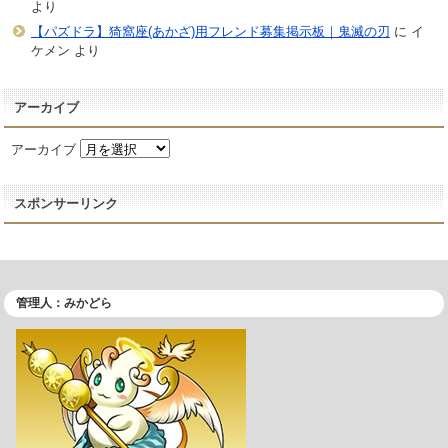
より
【パズドラ】猗窩座(あかざ)用フレンド募集掲示板｜鬼滅の刃
に
イ
ケメン
より
アーカイブ
アーカイブ
スポンサーリンク
管理人：みかどら