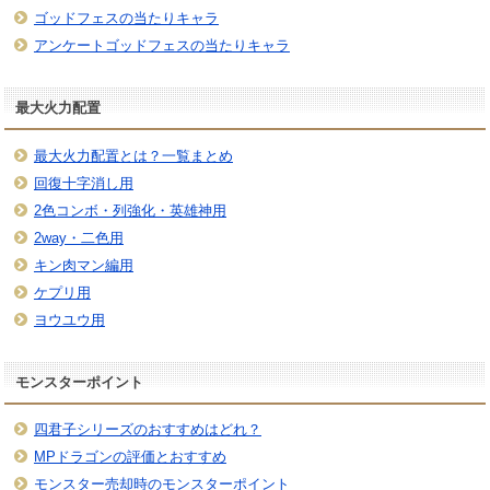
ゴッドフェスの当たりキャラ
アンケートゴッドフェスの当たりキャラ
最大火力配置
最大火力配置とは？一覧まとめ
回復十字消し用
2色コンボ・列強化・英雄神用
2way・二色用
キン肉マン編用
ケプリ用
ヨウユウ用
モンスターポイント
四君子シリーズのおすすめはどれ？
MPドラゴンの評価とおすすめ
モンスター売却時のモンスターポイント