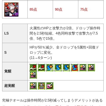
85点
90点
75点
火属性のHPと攻撃力が2倍。ドロップ操作時
LS
間を2.5秒短縮。4色同時攻撃で攻撃力が7.5
倍、5色で15倍。
HPが50％減少。全ドロップを5属性+回復ド
S
ロップに変化。
(11→6ターン)
覚醒
超覚醒
究極テオールは操作時間が2.5秒減ってしまうデメリットがある