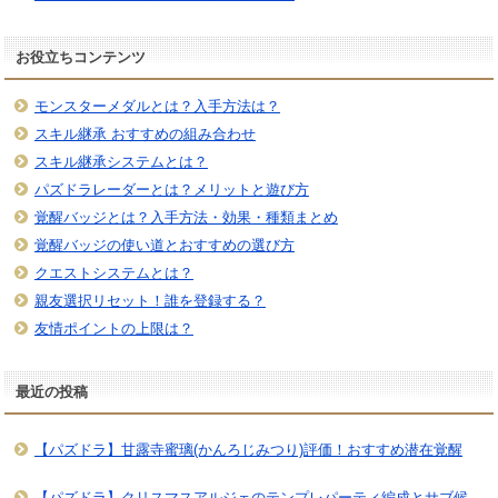
お役立ちコンテンツ
モンスターメダルとは？入手方法は？
スキル継承 おすすめの組み合わせ
スキル継承システムとは？
パズドラレーダーとは？メリットと遊び方
覚醒バッジとは？入手方法・効果・種類まとめ
覚醒バッジの使い道とおすすめの選び方
クエストシステムとは？
親友選択リセット！誰を登録する？
友情ポイントの上限は？
最近の投稿
【パズドラ】甘露寺蜜璃(かんろじみつり)評価！おすすめ潜在覚醒
【パズドラ】クリスマスアルジェのテンプレパーティ編成とサブ候