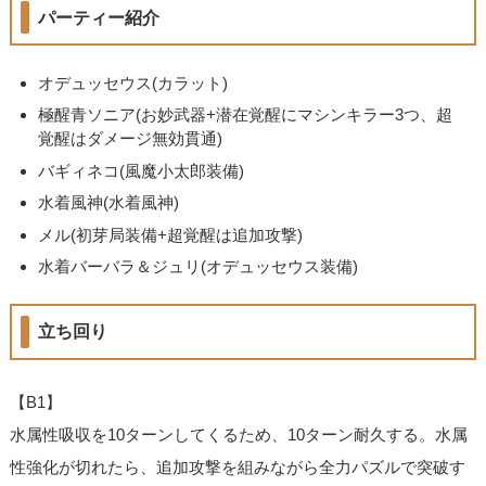
パーティー紹介
オデュッセウス(カラット)
極醒青ソニア(お妙武器+潜在覚醒にマシンキラー3つ、超
覚醒はダメージ無効貫通)
バギィネコ(風魔小太郎装備)
水着風神(水着風神)
メル(初芽局装備+超覚醒は追加攻撃)
水着バーバラ＆ジュリ(オデュッセウス装備)
立ち回り
【B1】
水属性吸収を10ターンしてくるため、10ターン耐久する。水属
性強化が切れたら、追加攻撃を組みながら全力パズルで突破す