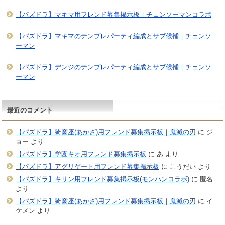
【パズドラ】マキマ用フレンド募集掲示板｜チェンソーマンコラボ
【パズドラ】マキマのテンプレパーティ編成とサブ候補｜チェンソ
ーマン
【パズドラ】デンジのテンプレパーティ編成とサブ候補｜チェンソ
ーマン
最近のコメント
【パズドラ】猗窩座(あかざ)用フレンド募集掲示板｜鬼滅の刃
に
ジ
ョー
より
【パズドラ】学園キオ用フレンド募集掲示板
に
あ
より
【パズドラ】アグリゲート用フレンド募集掲示板
に
こうだい
より
【パズドラ】キリン用フレンド募集掲示板(モンハンコラボ)
に
匿名
より
【パズドラ】猗窩座(あかざ)用フレンド募集掲示板｜鬼滅の刃
に
イ
ケメン
より