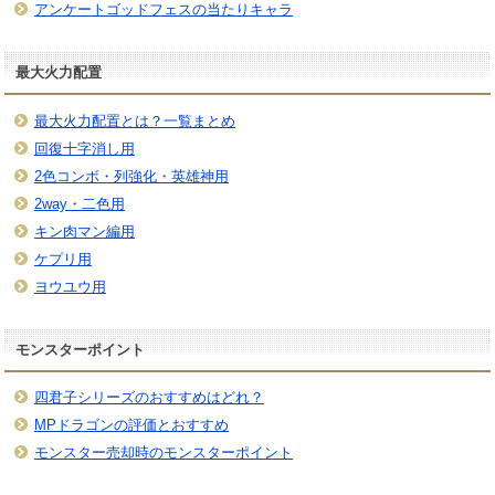
アンケートゴッドフェスの当たりキャラ
最大火力配置
最大火力配置とは？一覧まとめ
回復十字消し用
2色コンボ・列強化・英雄神用
2way・二色用
キン肉マン編用
ケプリ用
ヨウユウ用
モンスターポイント
四君子シリーズのおすすめはどれ？
MPドラゴンの評価とおすすめ
モンスター売却時のモンスターポイント