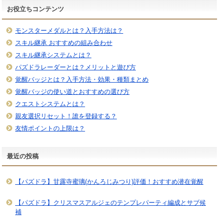
お役立ちコンテンツ
モンスターメダルとは？入手方法は？
スキル継承 おすすめの組み合わせ
スキル継承システムとは？
パズドラレーダーとは？メリットと遊び方
覚醒バッジとは？入手方法・効果・種類まとめ
覚醒バッジの使い道とおすすめの選び方
クエストシステムとは？
親友選択リセット！誰を登録する？
友情ポイントの上限は？
最近の投稿
【パズドラ】甘露寺蜜璃(かんろじみつり)評価！おすすめ潜在覚醒
【パズドラ】クリスマスアルジェのテンプレパーティ編成とサブ候
補