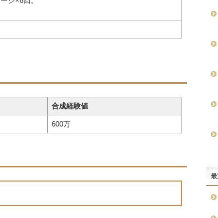
ージ×6回。
合成経験値
600万
最