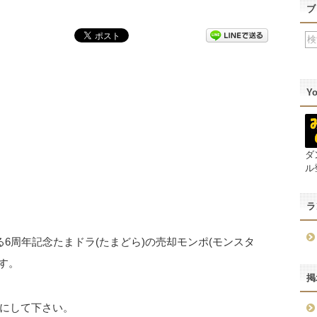
ブ
Y
ダ
ル
ラ
6周年記念たまドラ(たまどら)の売却モンポ(モンスタ
す。
掲
にして下さい。