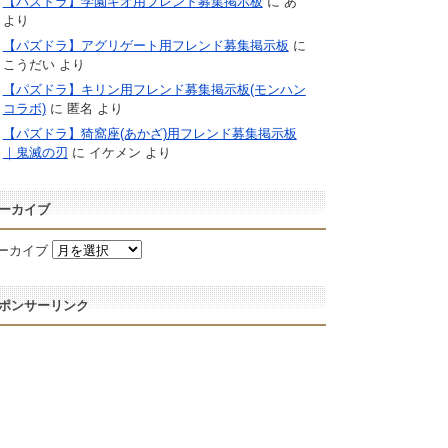
【パズドラ】学園キオ用フレンド募集掲示板
に
あ
より
【パズドラ】アグリゲート用フレンド募集掲示板
に
こうだい
より
【パズドラ】キリン用フレンド募集掲示板(モンハン
コラボ)
に
匿名
より
【パズドラ】猗窩座(あかざ)用フレンド募集掲示板
｜鬼滅の刃
に
イケメン
より
ーカイブ
ーカイブ
ポンサーリンク