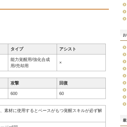
お
タイプ
アシスト
能力覚醒用/強化合成
×
用/売却用
攻撃
回復
600
60
、素材に使用するとベースがもつ覚醒スキルが必ず解
最