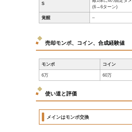
敵1体に6の固定ダメ
S
(6→6ターン)
覚醒
–
売却モンポ、コイン、合成経験値
モンポ
コイン
6万
60万
使い道と評価
メインはモンポ交換