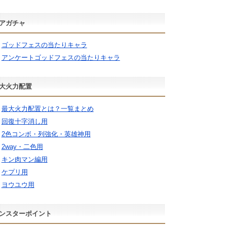
アガチャ
ゴッドフェスの当たりキャラ
アンケートゴッドフェスの当たりキャラ
大火力配置
最大火力配置とは？一覧まとめ
回復十字消し用
2色コンボ・列強化・英雄神用
2way・二色用
キン肉マン編用
ケプリ用
ヨウユウ用
ンスターポイント