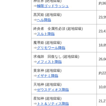
神世界 (絶地獄級)
約36
⇒
極限ゴッドラッシュ
黒冥姫 (超地獄級)
23,9
⇒
ヘル降臨
終炎者 全属性必須 (超地獄級)
23,4
⇒
スルト降臨
魔導姫 (超地獄級)
18,8
⇒
グリモワール降臨
求魂師 回復なし (超地獄級)
26,6
⇒
メフィスト降臨
黄泉神 (超地獄級)
約22
⇒
イザナミ降臨
天地神 (超地獄級)
10,6
⇒
ゼウスディオス降臨
星知神 (超地獄級)
21,2
⇒
トト＆ソティス降臨