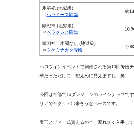
氷零妃 (地獄級)
約18
⇒
ヘライース降臨
剛戦神 (地獄級)
10,9
⇒
ヘラクレス降臨
武刀神 木闇なし (地獄級)
7,06
⇒
タケミナカタ降臨
ハロウィンイベントで開催される第10回降臨
華だっただけに、控えめに見えますね（笑）
今回は全部で13ダンジョンのラインナップです
リアで全クリア出来そうなペースです。
宝玉とピィ一式貰えるので、漏れ無く入手して