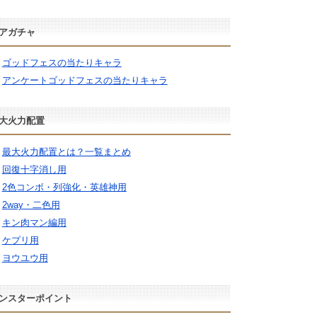
アガチャ
ゴッドフェスの当たりキャラ
アンケートゴッドフェスの当たりキャラ
大火力配置
最大火力配置とは？一覧まとめ
回復十字消し用
2色コンボ・列強化・英雄神用
2way・二色用
キン肉マン編用
ケプリ用
ヨウユウ用
ンスターポイント