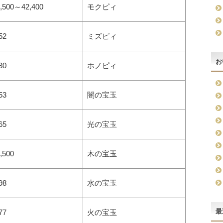
,500～42,400
モクピィ
52
ミズピィ
お
30
ホノピィ
53
闇の宝玉
65
光の宝玉
,500
木の宝玉
98
水の宝玉
最
77
火の宝玉