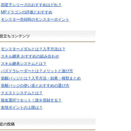
四君子シリーズのおすすめはどれ？
MPドラゴンの評価とおすすめ
モンスター売却時のモンスターポイント
役立ちコンテンツ
モンスターメダルとは？入手方法は？
スキル継承 おすすめの組み合わせ
スキル継承システムとは？
パズドラレーダーとは？メリットと遊び方
覚醒バッジとは？入手方法・効果・種類まとめ
覚醒バッジの使い道とおすすめの選び方
クエストシステムとは？
親友選択リセット！誰を登録する？
友情ポイントの上限は？
近の投稿