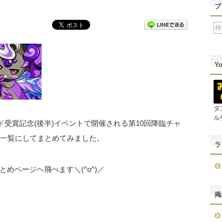
ブ
Y
ダ
ル
ド受賞記念(後半)イベントで開催される第10回降臨チャ
を一覧にしてまとめてみました。
ラ
めページヘ飛べます＼(^o^)／
掲