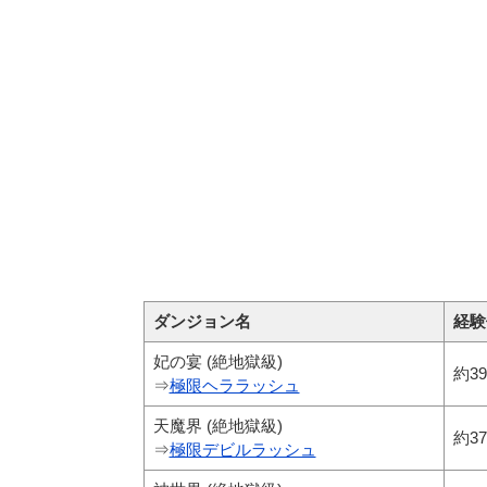
ダンジョン名
経験
妃の宴 (絶地獄級)
約39
⇒
極限ヘララッシュ
天魔界 (絶地獄級)
約37
⇒
極限デビルラッシュ