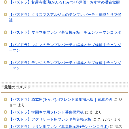
【パズドラ】甘露寺蜜璃(かんろじみつり)評価！おすすめ潜在覚醒
【パズドラ】クリスマスアルジェのテンプレパーティ編成とサブ候
補
【パズドラ】マキマ用フレンド募集掲示板｜チェンソーマンコラボ
【パズドラ】マキマのテンプレパーティ編成とサブ候補｜チェンソ
ーマン
【パズドラ】デンジのテンプレパーティ編成とサブ候補｜チェンソ
ーマン
最近のコメント
【パズドラ】猗窩座(あかざ)用フレンド募集掲示板｜鬼滅の刃
に
ジ
ョー
より
【パズドラ】学園キオ用フレンド募集掲示板
に
あ
より
【パズドラ】アグリゲート用フレンド募集掲示板
に
こうだい
より
【パズドラ】キリン用フレンド募集掲示板(モンハンコラボ)
に
匿名