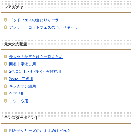
レアガチャ
ゴッドフェスの当たりキャラ
アンケートゴッドフェスの当たりキャラ
最大火力配置
最大火力配置とは？一覧まとめ
回復十字消し用
2色コンボ・列強化・英雄神用
2way・二色用
キン肉マン編用
ケプリ用
ヨウユウ用
モンスターポイント
四君子シリーズのおすすめはどれ？