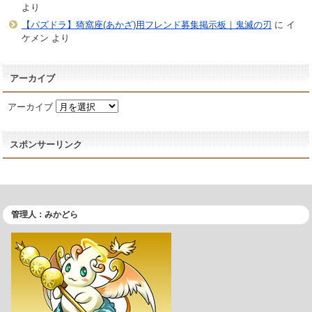
より
【パズドラ】猗窩座(あかざ)用フレンド募集掲示板｜鬼滅の刃
に
イ
ケメン
より
アーカイブ
アーカイブ
スポンサーリンク
管理人：みかどら