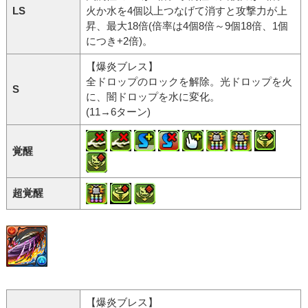
LS
火か水を4個以上つなげて消すと攻撃力が上
昇、最大18倍(倍率は4個8倍～9個18倍、1個
につき+2倍)。
【爆炎ブレス】
全ドロップのロックを解除。光ドロップを火
S
に、闇ドロップを水に変化。
(11→6ターン)
覚醒
超覚醒
【爆炎ブレス】