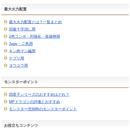
最大火力配置
最大火力配置とは？一覧まとめ
回復十字消し用
2色コンボ・列強化・英雄神用
2way・二色用
キン肉マン編用
ケプリ用
ヨウユウ用
モンスターポイント
四君子シリーズのおすすめはどれ？
MPドラゴンの評価とおすすめ
モンスター売却時のモンスターポイント
お役立ちコンテンツ