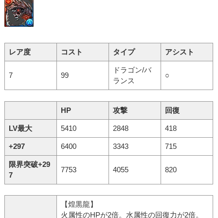
レア度
コスト
タイプ
アシスト
ドラゴン/バ
7
99
○
ランス
HP
攻撃
回復
LV最大
5410
2848
418
+297
6400
3343
715
限界突破+29
7753
4055
820
7
【煌黒龍】
火属性のHPが2倍。水属性の回復力が2倍。