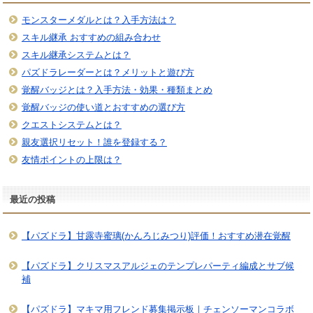
モンスターメダルとは？入手方法は？
スキル継承 おすすめの組み合わせ
スキル継承システムとは？
パズドラレーダーとは？メリットと遊び方
覚醒バッジとは？入手方法・効果・種類まとめ
覚醒バッジの使い道とおすすめの選び方
クエストシステムとは？
親友選択リセット！誰を登録する？
友情ポイントの上限は？
最近の投稿
【パズドラ】甘露寺蜜璃(かんろじみつり)評価！おすすめ潜在覚醒
【パズドラ】クリスマスアルジェのテンプレパーティ編成とサブ候
補
【パズドラ】マキマ用フレンド募集掲示板｜チェンソーマンコラボ