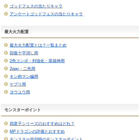
ゴッドフェスの当たりキャラ
アンケートゴッドフェスの当たりキャラ
最大火力配置
最大火力配置とは？一覧まとめ
回復十字消し用
2色コンボ・列強化・英雄神用
2way・二色用
キン肉マン編用
ケプリ用
ヨウユウ用
モンスターポイント
四君子シリーズのおすすめはどれ？
MPドラゴンの評価とおすすめ
モンスター売却時のモンスターポイント