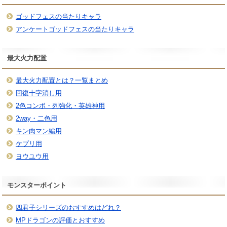
ゴッドフェスの当たりキャラ
アンケートゴッドフェスの当たりキャラ
最大火力配置
最大火力配置とは？一覧まとめ
回復十字消し用
2色コンボ・列強化・英雄神用
2way・二色用
キン肉マン編用
ケプリ用
ヨウユウ用
モンスターポイント
四君子シリーズのおすすめはどれ？
MPドラゴンの評価とおすすめ