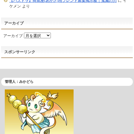
【パズドラ】猗窩座(あかざ)用フレンド募集掲示板｜鬼滅の刃
に
イ
ケメン
より
アーカイブ
アーカイブ
スポンサーリンク
管理人：みかどら