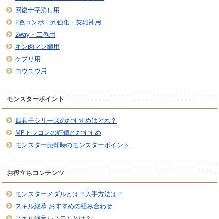
回復十字消し用
2色コンボ・列強化・英雄神用
2way・二色用
キン肉マン編用
ケプリ用
ヨウユウ用
モンスターポイント
四君子シリーズのおすすめはどれ？
MPドラゴンの評価とおすすめ
モンスター売却時のモンスターポイント
お役立ちコンテンツ
モンスターメダルとは？入手方法は？
スキル継承 おすすめの組み合わせ
スキル継承システムとは？