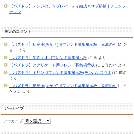
【パズドラ】デンジのテンプレパーティ編成とサブ候補｜チェンソ
ーマン
最近のコメント
【パズドラ】猗窩座(あかざ)用フレンド募集掲示板｜鬼滅の刃
に
ジ
ョー
より
【パズドラ】学園キオ用フレンド募集掲示板
に
あ
より
【パズドラ】アグリゲート用フレンド募集掲示板
に
こうだい
より
【パズドラ】キリン用フレンド募集掲示板(モンハンコラボ)
に
匿名
より
【パズドラ】猗窩座(あかざ)用フレンド募集掲示板｜鬼滅の刃
に
イ
ケメン
より
アーカイブ
アーカイブ