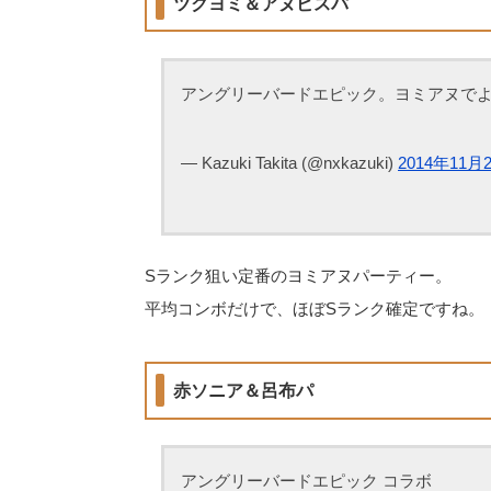
ツクヨミ＆アヌビスパ
アングリーバードエピック。ヨミアヌで
— Kazuki Takita (@nxkazuki)
2014年11月
Sランク狙い定番のヨミアヌパーティー。
平均コンボだけで、ほぼSランク確定ですね。
赤ソニア＆呂布パ
アングリーバードエピック コラボ