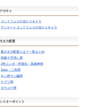
アガチャ
ゴッドフェスの当たりキャラ
アンケートゴッドフェスの当たりキャラ
大火力配置
最大火力配置とは？一覧まとめ
回復十字消し用
2色コンボ・列強化・英雄神用
2way・二色用
キン肉マン編用
ケプリ用
ヨウユウ用
ンスターポイント