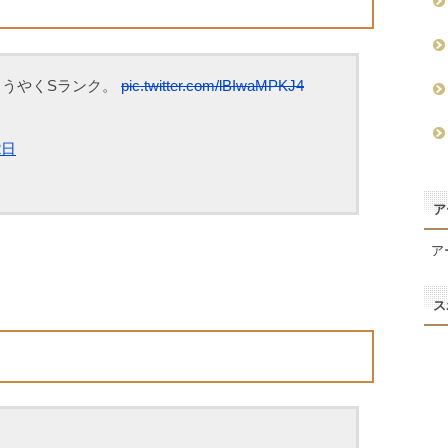
ようやくSランク。
pic.twitter.com/lBIwaMPKJ4
2日
ア
ア
ス