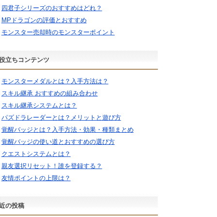
四君子シリーズのおすすめはどれ？
MPドラゴンの評価とおすすめ
モンスター売却時のモンスターポイント
役立ちコンテンツ
モンスターメダルとは？入手方法は？
スキル継承 おすすめの組み合わせ
スキル継承システムとは？
パズドラレーダーとは？メリットと遊び方
覚醒バッジとは？入手方法・効果・種類まとめ
覚醒バッジの使い道とおすすめの選び方
クエストシステムとは？
親友選択リセット！誰を登録する？
友情ポイントの上限は？
近の投稿