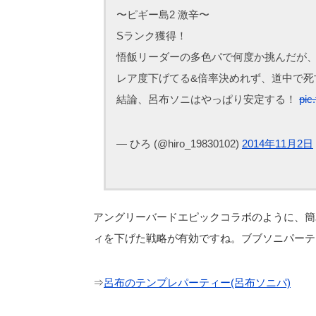
〜ピギー島2 激辛〜
Sランク獲得！
悟飯リーダーの多色パで何度か挑んだが
レア度下げてる&倍率決めれず、道中で死亡(
結論、呂布ソニはやっぱり安定する！
pic
— ひろ (@hiro_19830102)
2014年11月2日
アングリーバードエピックコラボのように、簡
ィを下げた戦略が有効ですね。ブブソニパーテ
⇒
呂布のテンプレパーティー(呂布ソニパ)