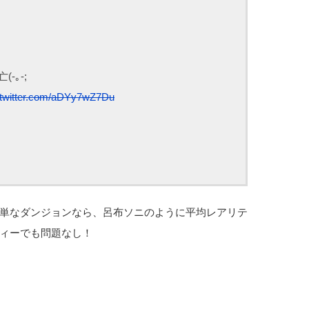
、
-｡-;
.twitter.com/aDYy7wZ7Du
単なダンジョンなら、呂布ソニのように平均レアリテ
ィーでも問題なし！