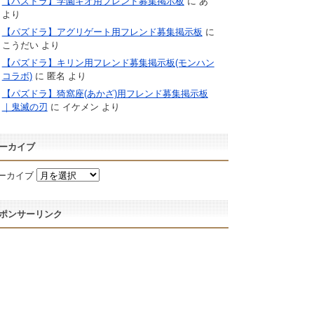
【パズドラ】学園キオ用フレンド募集掲示板
に
あ
より
【パズドラ】アグリゲート用フレンド募集掲示板
に
こうだい
より
【パズドラ】キリン用フレンド募集掲示板(モンハン
コラボ)
に
匿名
より
【パズドラ】猗窩座(あかざ)用フレンド募集掲示板
｜鬼滅の刃
に
イケメン
より
ーカイブ
ーカイブ
ポンサーリンク