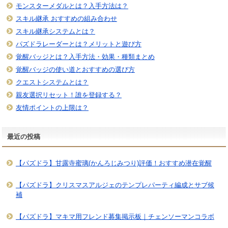
モンスターメダルとは？入手方法は？
スキル継承 おすすめの組み合わせ
スキル継承システムとは？
パズドラレーダーとは？メリットと遊び方
覚醒バッジとは？入手方法・効果・種類まとめ
覚醒バッジの使い道とおすすめの選び方
クエストシステムとは？
親友選択リセット！誰を登録する？
友情ポイントの上限は？
最近の投稿
【パズドラ】甘露寺蜜璃(かんろじみつり)評価！おすすめ潜在覚醒
【パズドラ】クリスマスアルジェのテンプレパーティ編成とサブ候
補
【パズドラ】マキマ用フレンド募集掲示板｜チェンソーマンコラボ