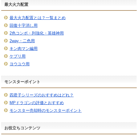
最大火力配置
最大火力配置とは？一覧まとめ
回復十字消し用
2色コンボ・列強化・英雄神用
2way・二色用
キン肉マン編用
ケプリ用
ヨウユウ用
モンスターポイント
四君子シリーズのおすすめはどれ？
MPドラゴンの評価とおすすめ
モンスター売却時のモンスターポイント
お役立ちコンテンツ