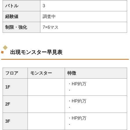
バトル
3
経験値
調査中
制限・強化
7×6マス
出現モンスター早見表
フロア
モンスター
特徴
・HP約万
1F
・
・HP約万
2F
・
・HP約万
3F
・