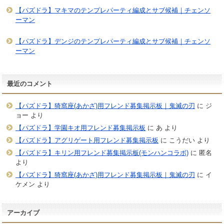
【パズドラ】マキマのテンプレパーティ編成とサブ候補｜チェンソ
ーマン
【パズドラ】デンジのテンプレパーティ編成とサブ候補｜チェンソ
ーマン
最近のコメント
【パズドラ】猗窩座(あかざ)用フレンド募集掲示板｜鬼滅の刃
に
ジ
ョー
より
【パズドラ】学園キオ用フレンド募集掲示板
に
あ
より
【パズドラ】アグリゲート用フレンド募集掲示板
に
こうだい
より
【パズドラ】キリン用フレンド募集掲示板(モンハンコラボ)
に
匿名
より
【パズドラ】猗窩座(あかざ)用フレンド募集掲示板｜鬼滅の刃
に
イ
ケメン
より
アーカイブ