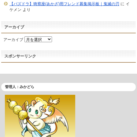
【パズドラ】猗窩座(あかざ)用フレンド募集掲示板｜鬼滅の刃
に
イ
ケメン
より
アーカイブ
アーカイブ
スポンサーリンク
管理人：みかどら