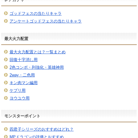
ゴッドフェスの当たりキャラ
アンケートゴッドフェスの当たりキャラ
最大火力配置
最大火力配置とは？一覧まとめ
回復十字消し用
2色コンボ・列強化・英雄神用
2way・二色用
キン肉マン編用
ケプリ用
ヨウユウ用
モンスターポイント
四君子シリーズのおすすめはどれ？
MPドラゴンの評価とおすすめ