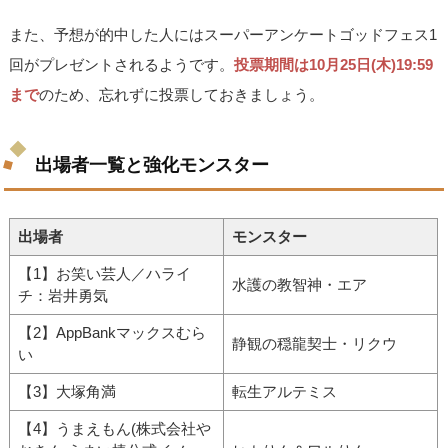
また、予想が的中した人にはスーパーアンケートゴッドフェス1
回がプレゼントされるようです。
投票期間は10月25日(木)19:59
まで
のため、忘れずに投票しておきましょう。
出場者一覧と強化モンスター
出場者
モンスター
【1】お笑い芸人／ハライ
水護の教智神・エア
チ：岩井勇気
【2】AppBankマックスむら
静観の穏龍契士・リクウ
い
【3】大塚角満
転生アルテミス
【4】うまえもん(株式会社や