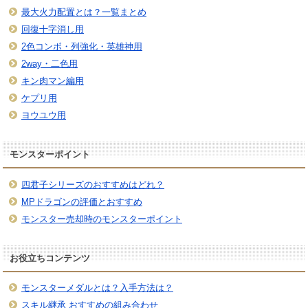
最大火力配置とは？一覧まとめ
回復十字消し用
2色コンボ・列強化・英雄神用
2way・二色用
キン肉マン編用
ケプリ用
ヨウユウ用
モンスターポイント
四君子シリーズのおすすめはどれ？
MPドラゴンの評価とおすすめ
モンスター売却時のモンスターポイント
お役立ちコンテンツ
モンスターメダルとは？入手方法は？
スキル継承 おすすめの組み合わせ