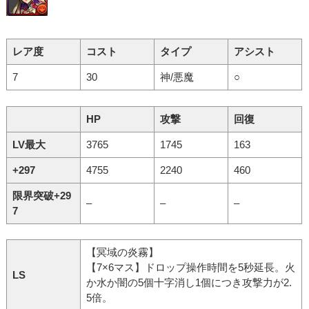
レア度
コスト
タイプ
アシスト
7
30
神/悪魔
○
HP
攻撃
回復
LV最大
3765
1745
163
+297
4755
2240
460
限界突破+29
–
–
–
7
【冥域の炎霧】
【7×6マス】ドロップ操作時間を5秒延長。火
LS
か水か闇の5個十字消し1個につき攻撃力が2.
5倍。