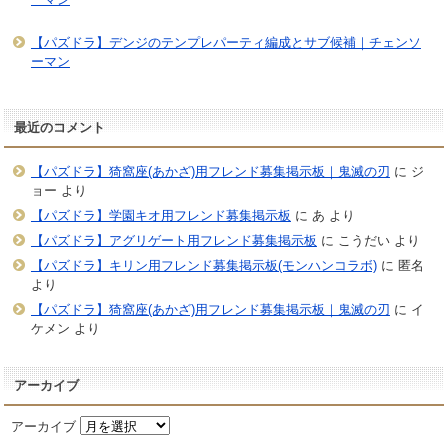
【パズドラ】デンジのテンプレパーティ編成とサブ候補｜チェンソ
ーマン
最近のコメント
【パズドラ】猗窩座(あかざ)用フレンド募集掲示板｜鬼滅の刃
に
ジ
ョー
より
【パズドラ】学園キオ用フレンド募集掲示板
に
あ
より
【パズドラ】アグリゲート用フレンド募集掲示板
に
こうだい
より
【パズドラ】キリン用フレンド募集掲示板(モンハンコラボ)
に
匿名
より
【パズドラ】猗窩座(あかざ)用フレンド募集掲示板｜鬼滅の刃
に
イ
ケメン
より
アーカイブ
アーカイブ