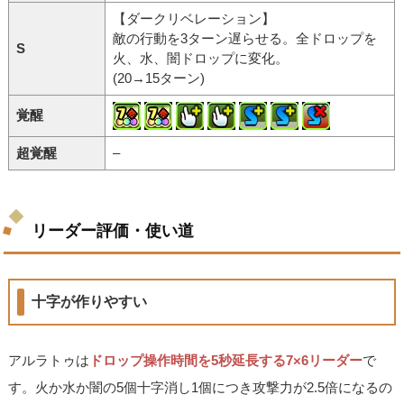
【ダークリベレーション】
敵の行動を3ターン遅らせる。全ドロップを
S
火、水、闇ドロップに変化。
(20→15ターン)
覚醒
超覚醒
–
リーダー評価・使い道
十字が作りやすい
アルラトゥは
ドロップ操作時間を5秒延長する7×6リーダー
で
す。火か水か闇の5個十字消し1個につき攻撃力が2.5倍になるの