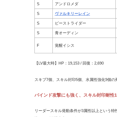
S
アンドロメダ
S
ヴァルキリーレイン
S
ビーストライダー
S
青オーディン
F
覚醒イシス
【LV最大時】HP：19,153 / 回復：2,690
スキブ7個、スキル封印5個、水属性強化9個
バインド攻撃にも強く、スキル封印耐性1
リーダースキル発動条件が3属性以上という特