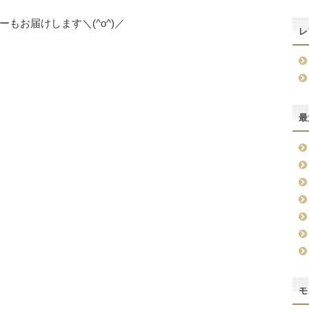
もお届けします＼(^o^)／
レ
最
モ