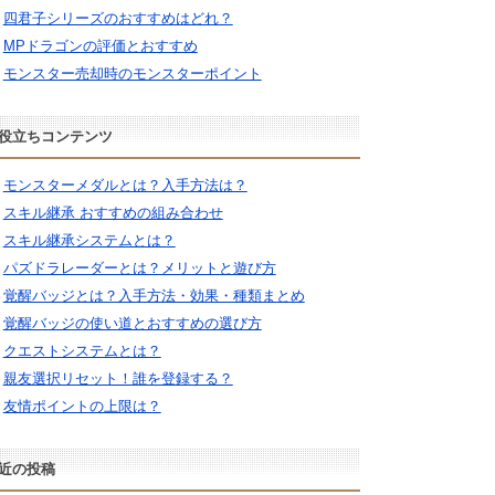
四君子シリーズのおすすめはどれ？
MPドラゴンの評価とおすすめ
モンスター売却時のモンスターポイント
役立ちコンテンツ
モンスターメダルとは？入手方法は？
スキル継承 おすすめの組み合わせ
スキル継承システムとは？
パズドラレーダーとは？メリットと遊び方
覚醒バッジとは？入手方法・効果・種類まとめ
覚醒バッジの使い道とおすすめの選び方
クエストシステムとは？
親友選択リセット！誰を登録する？
友情ポイントの上限は？
近の投稿