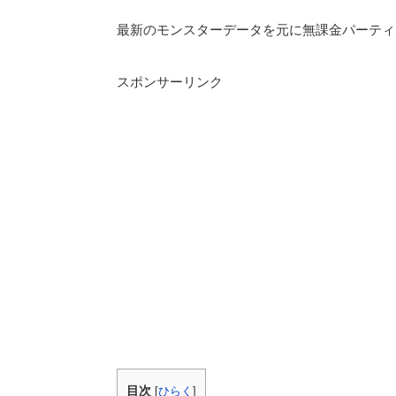
最新のモンスターデータを元に無課金パーティー
スポンサーリンク
目次
[
ひらく
]