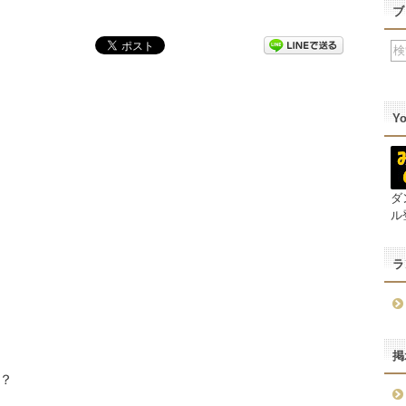
ブ
Y
ダ
ル
ラ
掲
？