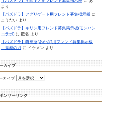
【パズドラ】学園キオ用フレンド募集掲示板
に
あ
より
【パズドラ】アグリゲート用フレンド募集掲示板
に
こうだい
より
【パズドラ】キリン用フレンド募集掲示板(モンハン
コラボ)
に
匿名
より
【パズドラ】猗窩座(あかざ)用フレンド募集掲示板
｜鬼滅の刃
に
イケメン
より
ーカイブ
ーカイブ
ポンサーリンク