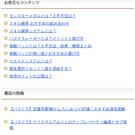
お役立ちコンテンツ
モンスターメダルとは？入手方法は？
スキル継承 おすすめの組み合わせ
スキル継承システムとは？
パズドラレーダーとは？メリットと遊び方
覚醒バッジとは？入手方法・効果・種類まとめ
覚醒バッジの使い道とおすすめの選び方
クエストシステムとは？
親友選択リセット！誰を登録する？
友情ポイントの上限は？
最近の投稿
【パズドラ】甘露寺蜜璃(かんろじみつり)評価！おすすめ潜在覚醒
【パズドラ】クリスマスアルジェのテンプレパーティ編成とサブ候
補