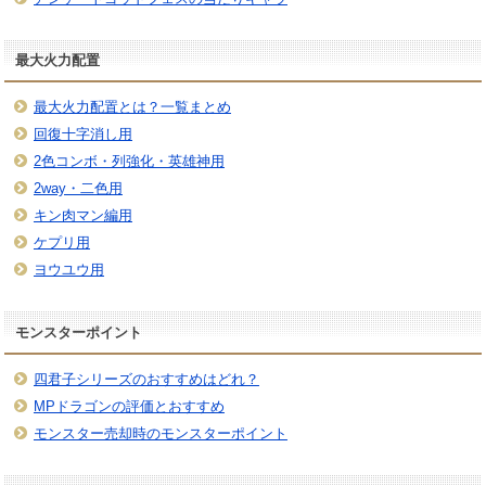
最大火力配置
最大火力配置とは？一覧まとめ
回復十字消し用
2色コンボ・列強化・英雄神用
2way・二色用
キン肉マン編用
ケプリ用
ヨウユウ用
モンスターポイント
四君子シリーズのおすすめはどれ？
MPドラゴンの評価とおすすめ
モンスター売却時のモンスターポイント