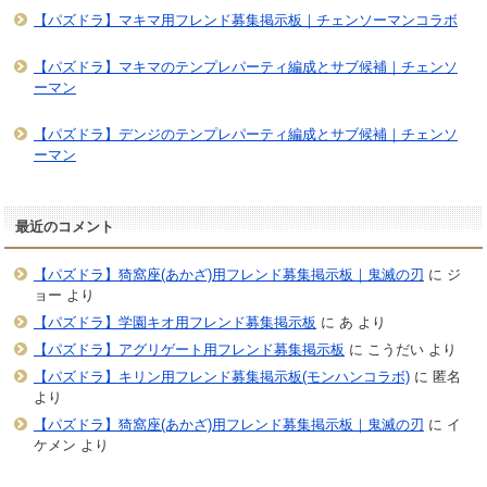
【パズドラ】マキマ用フレンド募集掲示板｜チェンソーマンコラボ
【パズドラ】マキマのテンプレパーティ編成とサブ候補｜チェンソ
ーマン
【パズドラ】デンジのテンプレパーティ編成とサブ候補｜チェンソ
ーマン
最近のコメント
【パズドラ】猗窩座(あかざ)用フレンド募集掲示板｜鬼滅の刃
に
ジ
ョー
より
【パズドラ】学園キオ用フレンド募集掲示板
に
あ
より
【パズドラ】アグリゲート用フレンド募集掲示板
に
こうだい
より
【パズドラ】キリン用フレンド募集掲示板(モンハンコラボ)
に
匿名
より
【パズドラ】猗窩座(あかざ)用フレンド募集掲示板｜鬼滅の刃
に
イ
ケメン
より