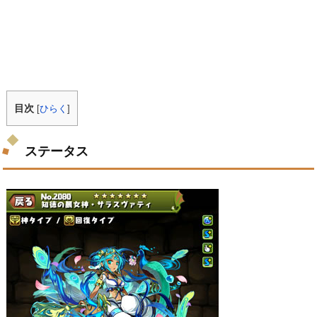
目次
[
ひらく
]
ステータス