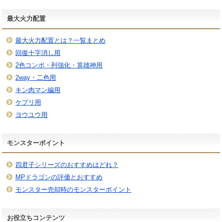
最大火力配置
最大火力配置とは？一覧まとめ
回復十字消し用
2色コンボ・列強化・英雄神用
2way・二色用
キン肉マン編用
ケプリ用
ヨウユウ用
モンスターポイント
四君子シリーズのおすすめはどれ？
MPドラゴンの評価とおすすめ
モンスター売却時のモンスターポイント
お役立ちコンテンツ