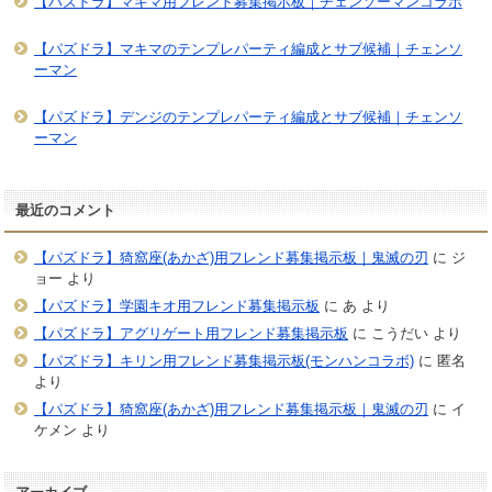
【パズドラ】マキマ用フレンド募集掲示板｜チェンソーマンコラボ
【パズドラ】マキマのテンプレパーティ編成とサブ候補｜チェンソ
ーマン
【パズドラ】デンジのテンプレパーティ編成とサブ候補｜チェンソ
ーマン
最近のコメント
【パズドラ】猗窩座(あかざ)用フレンド募集掲示板｜鬼滅の刃
に
ジ
ョー
より
【パズドラ】学園キオ用フレンド募集掲示板
に
あ
より
【パズドラ】アグリゲート用フレンド募集掲示板
に
こうだい
より
【パズドラ】キリン用フレンド募集掲示板(モンハンコラボ)
に
匿名
より
【パズドラ】猗窩座(あかざ)用フレンド募集掲示板｜鬼滅の刃
に
イ
ケメン
より