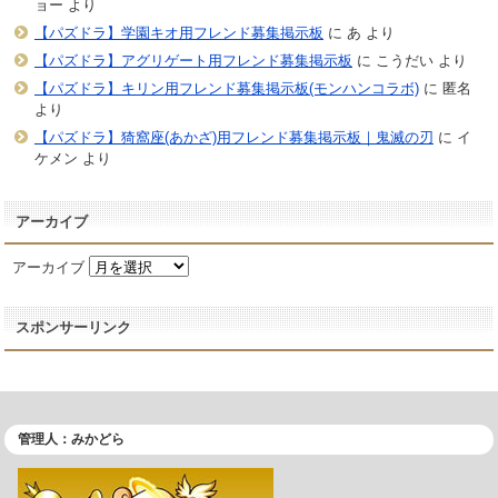
ョー
より
【パズドラ】学園キオ用フレンド募集掲示板
に
あ
より
【パズドラ】アグリゲート用フレンド募集掲示板
に
こうだい
より
【パズドラ】キリン用フレンド募集掲示板(モンハンコラボ)
に
匿名
より
【パズドラ】猗窩座(あかざ)用フレンド募集掲示板｜鬼滅の刃
に
イ
ケメン
より
アーカイブ
アーカイブ
スポンサーリンク
管理人：みかどら