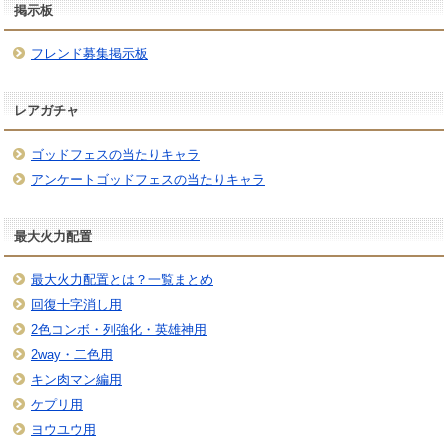
掲示板
フレンド募集掲示板
レアガチャ
ゴッドフェスの当たりキャラ
アンケートゴッドフェスの当たりキャラ
最大火力配置
最大火力配置とは？一覧まとめ
回復十字消し用
2色コンボ・列強化・英雄神用
2way・二色用
キン肉マン編用
ケプリ用
ヨウユウ用