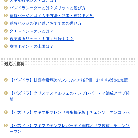
スキル継承システムとは？
パズドラレーダーとは？メリットと遊び方
覚醒バッジとは？入手方法・効果・種類まとめ
覚醒バッジの使い道とおすすめの選び方
クエストシステムとは？
親友選択リセット！誰を登録する？
友情ポイントの上限は？
最近の投稿
【パズドラ】甘露寺蜜璃(かんろじみつり)評価！おすすめ潜在覚醒
【パズドラ】クリスマスアルジェのテンプレパーティ編成とサブ候
補
【パズドラ】マキマ用フレンド募集掲示板｜チェンソーマンコラボ
【パズドラ】マキマのテンプレパーティ編成とサブ候補｜チェンソ
ーマン