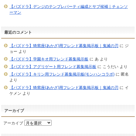
【パズドラ】デンジのテンプレパーティ編成とサブ候補｜チェンソ
ーマン
最近のコメント
【パズドラ】猗窩座(あかざ)用フレンド募集掲示板｜鬼滅の刃
に
ジ
ョー
より
【パズドラ】学園キオ用フレンド募集掲示板
に
あ
より
【パズドラ】アグリゲート用フレンド募集掲示板
に
こうだい
より
【パズドラ】キリン用フレンド募集掲示板(モンハンコラボ)
に
匿名
より
【パズドラ】猗窩座(あかざ)用フレンド募集掲示板｜鬼滅の刃
に
イ
ケメン
より
アーカイブ
アーカイブ